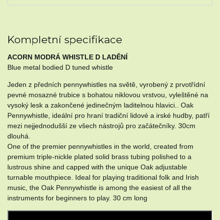
Kompletní specifikace
ACORN MODRÁ WHISTLE D LADĚNÍ
Blue metal bodied D tuned whistle
Jeden z předních pennywhistles na světě, vyrobený z prvotřídní
pevné mosazné trubice s bohatou niklovou vrstvou, vyleštěné na
vysoký lesk a zakončené jedinečným laditelnou hlavici.. Oak
Pennywhistle, ideální pro hraní tradiční lidové a irské hudby, patří
mezi nejjednodušší ze všech nástrojů pro začátečníky. 30cm
dlouhá.
One of the premier pennywhistles in the world, created from
premium triple-nickle plated solid brass tubing polished to a
lustrous shine and capped with the unique Oak adjustable
turnable mouthpiece. Ideal for playing traditional folk and Irish
music, the Oak Pennywhistle is among the easiest of all the
instruments for beginners to play.
30 cm long