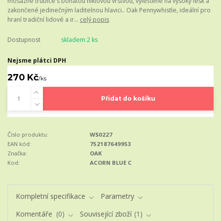
mosazné trubice s bohatou niklovou vrstvou, vyleštěné na vysoký lesk a
zakončené jedinečným laditelnou hlavici.. Oak Pennywhistle, ideální pro
hraní tradiční lidové a ir...
celý popis
Dostupnost
skladem 2 ks
Nejsme plátci DPH
270 Kč
/
ks
Přidat do košíku
Číslo produktu:
WS0227
EAN kód:
752187649953
Značka:
OAK
Kod:
ACORN BLUE C
Kompletní specifikace
Parametry
Komentáře
0
Související zboží
1