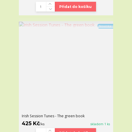
Přidat do košíku
Novinka
Irish Session Tunes - The green book
425 Kč
/
ks
skladem 1 ks