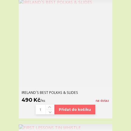
IRELAND´S BEST POLKAS & SLIDES
490 Kč
/
ks
na dotaz
Přidat do košíku