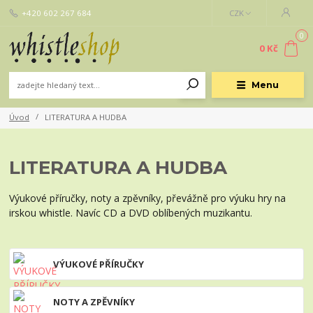
+420 602 267 684
CZK
0
0 Kč
Menu
Úvod
LITERATURA A HUDBA
LITERATURA A HUDBA
Výukové příručky, noty a zpěvníky, převážně pro výuku hry na
irskou whistle. Navíc CD a DVD oblíbených muzikantu.
VÝUKOVÉ PŘÍRUČKY
NOTY A ZPĚVNÍKY