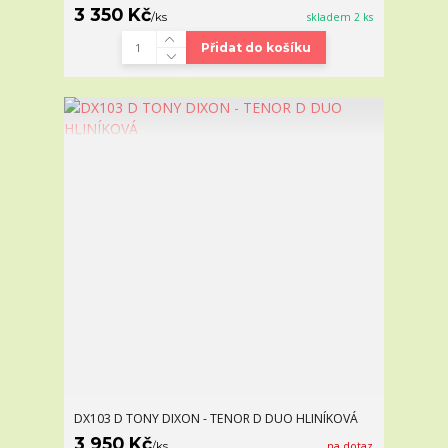
3 350 Kč
/
ks
skladem 2 ks
Přidat do košíku
DX103 D TONY DIXON - TENOR D DUO HLINÍKOVÁ
3 950 Kč
/
ks
na dotaz