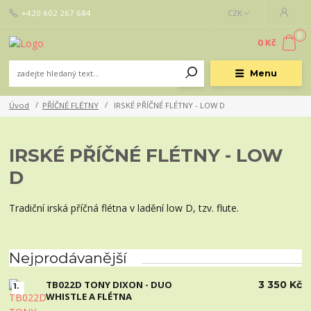
+420 602 267 684
CZK
0
0 Kč
Menu
Úvod
PŘÍČNÉ FLÉTNY
IRSKÉ PŘÍČNÉ FLÉTNY - LOW D
IRSKÉ PŘÍČNÉ FLÉTNY - LOW
D
Tradiční irská příčná flétna v ladění low D, tzv. flute.
Nejprodávanější
TB022D TONY DIXON - DUO
3 350 Kč
1.
WHISTLE A FLÉTNA