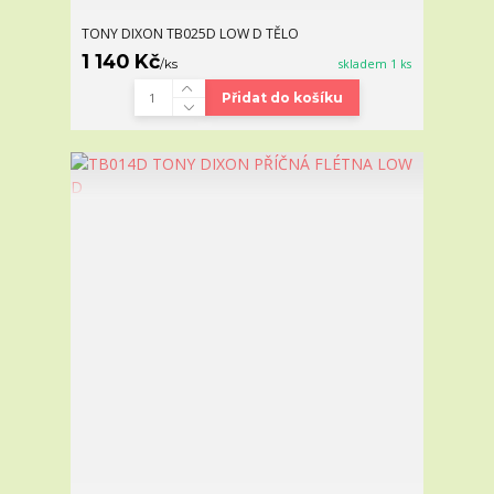
TONY DIXON TB025D LOW D TĚLO
1 140 Kč
/
ks
skladem 1 ks
Přidat do košíku