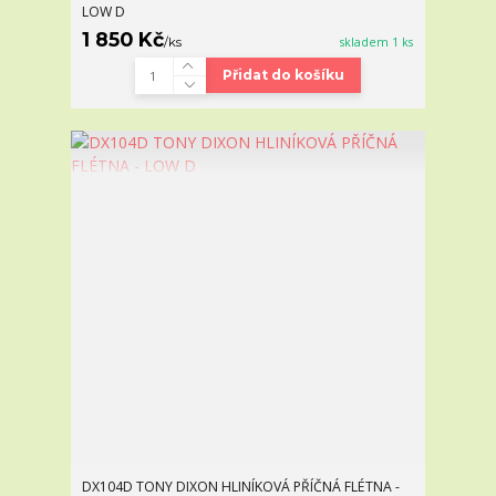
LOW D
1 850 Kč
/
ks
skladem 1 ks
Přidat do košíku
DX104D TONY DIXON HLINÍKOVÁ PŘÍČNÁ FLÉTNA -