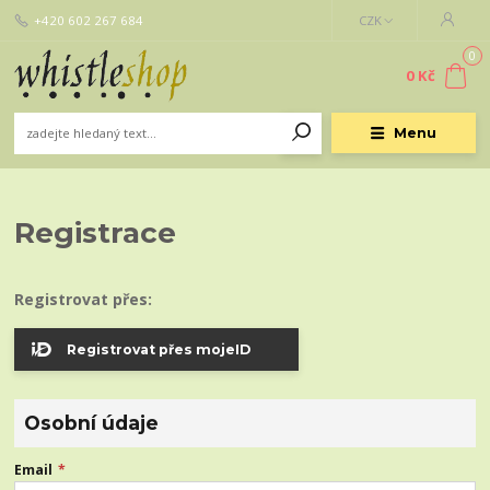
+420 602 267 684
CZK
0
0 Kč
Menu
Registrace
Registrovat přes:
Registrovat přes mojeID
Osobní údaje
Email
*