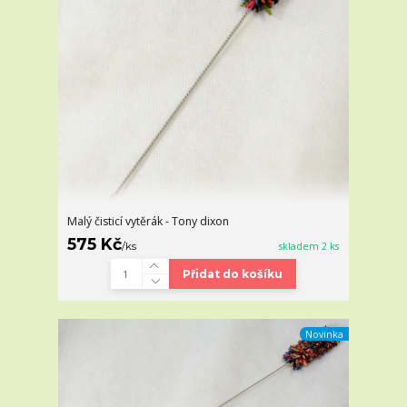
Malý čisticí vytěrák - Tony dixon
575 Kč
/
ks
skladem 2 ks
Přidat do košíku
Novinka