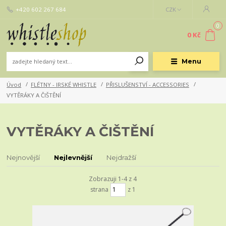
+420 602 267 684
CZK
0
0 Kč
Menu
Úvod
FLÉTNY - IRSKÉ WHISTLE
PŘISLUŠENSTVÍ - ACCESSORIES
VYTĚRÁKY A ČIŠTĚNÍ
VYTĚRÁKY A ČIŠTĚNÍ
Nejnovější
Nejlevnější
Nejdražší
Zobrazuji 1-4 z 4
strana
z 1