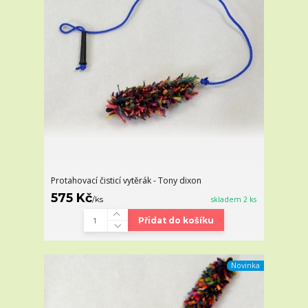
Protahovací čisticí vytěrák - Tony dixon
575 Kč
/
ks
skladem 2 ks
Přidat do košíku
Novinka