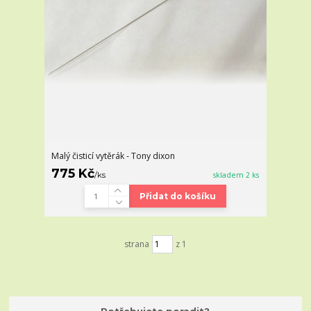
Malý čisticí vytěrák - Tony dixon
775 Kč
/
ks
skladem 2 ks
Přidat do košíku
strana
z 1
Potřebujete poradit?