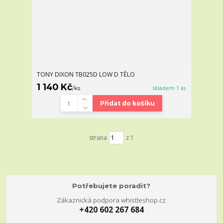
TONY DIXON TB025D LOW D TĚLO
1 140 Kč
/
ks
skladem 1 ks
Přidat do košíku
strana
z 1
Potřebujete poradit?
Zákaznická podpora whistleshop.cz
+420 602 267 684