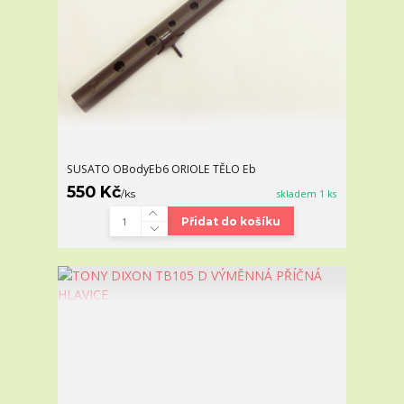
SUSATO OBodyEb6 ORIOLE TĚLO Eb
550 Kč
/
ks
skladem 1 ks
Přidat do košíku