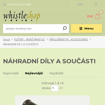
+420 602 267 684
CZK
0
0 Kč
Menu
Úvod
FLÉTNY - IRSKÉ WHISTLE
PŘISLUŠENSTVÍ - ACCESSORIES
NÁHRADNÍ DÍLY A SOUČÁSTI
NÁHRADNÍ DÍLY A SOUČÁSTI
Nejnovější
Nejlevnější
Nejdražší
Zobrazuji 1-8 z 8
strana
z 1