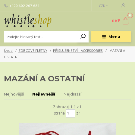
+420 602 267 684
CZK
0
0 Kč
Menu
Úvod
ZOBCOVÉ FLÉTNY
PŘÍSLUŠENSTVÍ - ACCESSORIES
MAZÁNÍ A
OSTATNÍ
MAZÁNÍ A OSTATNÍ
Nejnovější
Nejlevnější
Nejdražší
Zobrazuji 1-1 z 1
strana
z 1