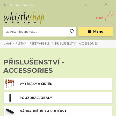
+420 602 267 684
CZK
0
0 Kč
Menu
Úvod
FLÉTNY - IRSKÉ WHISTLE
PŘISLUŠENSTVÍ - ACCESSORIES
PŘISLUŠENSTVÍ -
ACCESSORIES
VYTĚRÁKY A ČIŠTĚNÍ
POUZDRA A OBALY
NÁHRADNÍ DÍLY A SOUČÁSTI