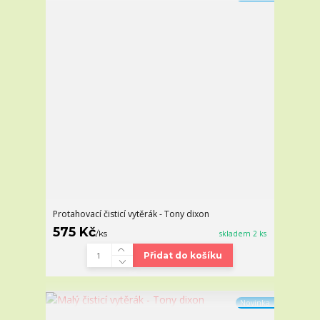
Protahovací čisticí vytěrák - Tony dixon
575 Kč
/
ks
skladem 2 ks
Přidat do košíku
Novinka