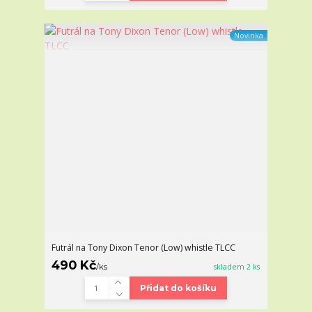
Novinka
Futrál na Tony Dixon Tenor (Low) whistle TLCC
490 Kč
/
ks
skladem 2 ks
Přidat do košíku