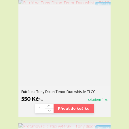
Novinka
Futrál na Tony Dixon Tenor Duo whistle TLCC
550 Kč
/
ks
skladem 1 ks
Přidat do košíku
Novinka