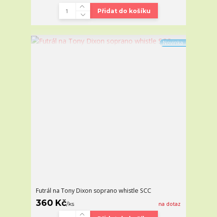
Přidat do košíku
Novinka
Futrál na Tony Dixon soprano whistle SCC
360 Kč
/
ks
na dotaz