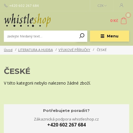
+420 602 267 684
CZK
0
0 Kč
Menu
Úvod
LITERATURA A HUDBA
VÝUKOVÉ PŘÍRUČKY
ČESKÉ
ČESKÉ
V této kategorii nebylo nalezeno žádné zboží.
Potřebujete poradit?
Zákaznická podpora whistleshop.cz
+420 602 267 684