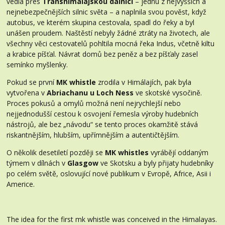
vedla přes
Transhimálajskou dálnici
– jednu z nejvyšších a
nejnebezpečnějších silnic světa – a naplnila svou pověst, když
autobus, ve kterém skupina cestovala, spadl do řeky a byl
unášen proudem. Naštěstí nebyly žádné ztráty na životech, ale
všechny věci cestovatelů pohltila mocná řeka Indus, včetně kiltu
a krabice píšťal. Návrat domů bez peněz a bez píšťaly zasel
semínko myšlenky.
Pokud se první
MK whistle
zrodila v Himálajích, pak byla
vytvořena v
Abriachanu u Loch Ness
ve skotské vysočině.
Proces pokusů a omylů možná není nejrychlejší nebo
nejjednodušší cestou k osvojení řemesla výroby hudebních
nástrojů, ale bez „návodu“ se tento proces okamžitě stává
riskantnějším, hlubším, upřímnějším a autentičtějším.
O několik desetiletí později se
MK whistles
vyrábějí oddaným
týmem v dílnách v
Glasgow
ve Skotsku a byly přijaty hudebníky
po celém světě, oslovující nové publikum v Evropě, Africe, Asii i
Americe.
The idea for the first mk whistle was conceived in the Himalayas.