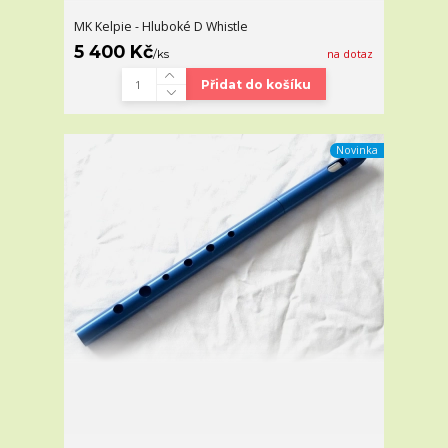
MK Kelpie - Hluboké D Whistle
5 400 Kč
/
ks
na dotaz
Přidat do košíku
Novinka