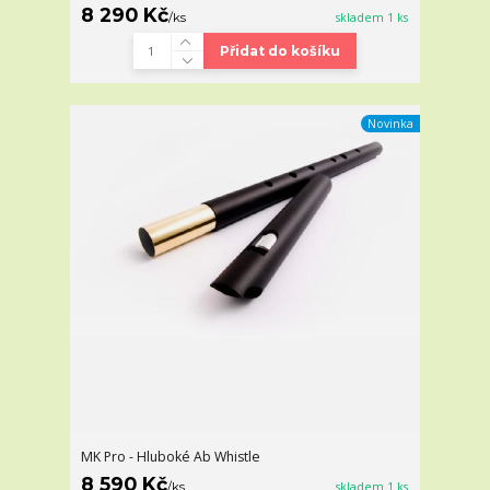
8 290 Kč
/
ks
skladem 1 ks
Přidat do košíku
Novinka
MK Pro - Hluboké Ab Whistle
8 590 Kč
/
ks
skladem 1 ks