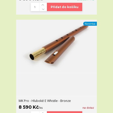
Přidat do košíku
Novinka
MK Pro - Hluboké E Whistle - Bronze
8 590 Kč
/
ks
na dotaz