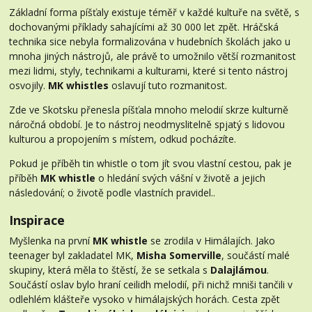
Základní forma píšťaly existuje téměř v každé kultuře na světě, s
dochovanými příklady sahajícími až 30 000 let zpět. Hráčská
technika sice nebyla formalizována v hudebních školách jako u
mnoha jiných nástrojů, ale právě to umožnilo větší rozmanitost
mezi lidmi, styly, technikami a kulturami, které si tento nástroj
osvojily.
MK whistles
oslavují tuto rozmanitost.
Zde ve Skotsku přenesla píšťala mnoho melodií skrze kulturně
náročná období. Je to nástroj neodmyslitelně spjatý s lidovou
kulturou a propojením s místem, odkud pocházíte.
Pokud je příběh tin whistle o tom jít svou vlastní cestou, pak je
příběh
MK whistle
o hledání svých vášní v životě a jejich
následování; o životě podle vlastních pravidel..
Inspirace
Myšlenka na první
MK whistle
se zrodila v Himálajích. Jako
teenager byl zakladatel MK,
Misha Somerville
, součástí malé
skupiny, která měla to štěstí, že se setkala s
Dalajlámou
.
Součástí oslav bylo hraní ceilidh melodií, při nichž mniši tančili v
odlehlém klášteře vysoko v himálajských horách. Cesta zpět