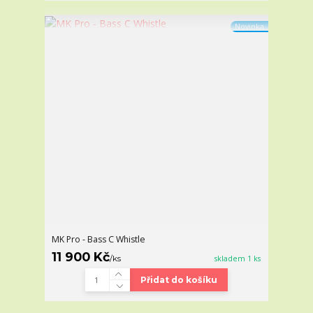
Novinka
MK Pro - Bass C Whistle
11 900 Kč
/
ks
skladem 1 ks
Přidat do košíku