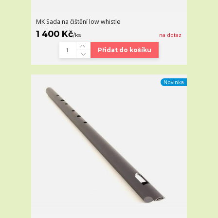
MK Sada na čištění low whistle
1 400 Kč
/
ks
na dotaz
Přidat do košíku
Novinka