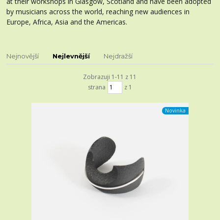
at their workshops in Glasgow, Scotland and have been adopted
by musicians across the world, reaching new audiences in
Europe, Africa, Asia and the Americas.
Nejnovější
Nejlevnější
Nejdražší
Zobrazuji 1-11 z 11
strana
z 1
Novinka