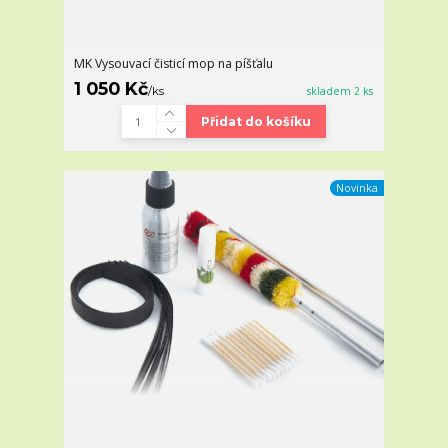
MK Vysouvací čisticí mop na píšťalu
1 050 Kč
/
ks
skladem 2 ks
Přidat do košíku
Novinka