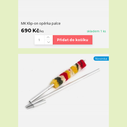
MK Klip-on opěrka palce
690 Kč
/
ks
skladem 1 ks
Přidat do košíku
Novinka