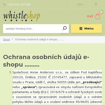
+420 602 267 684
CZK
0
0 Kč
Menu
Úvod
Ochrana osobních údajů e-shopu ………
Ochrana osobních údajů e-
shopu ………
Společnost Annie Anderson s.r.o., se sídlem Pod kapličkou
203/20, Únětice, 25262 IČ 25105477, zapsaná u Městského
soudu v Praze, oddíl C, vložka 50055 (dále jen
„prodávající“
nebo
„správce“
) zpracovává ve smyslu nařízení Evropského
parlamentu a Rady (EU) č. 2016/679 o ochraně fyzických osob
v souvislosti se zpracováním osobních údajů a o volném
pohybu těchto údajů a o zrušení směrnice 95/46/ES (obecné