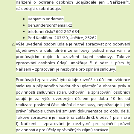
nařízení o ochraně osobních údajů)(dále jen
„Nařízení“
),
následující osobní údaje:
Benjamin Anderson
ben.anderson@email.cz
telefonní číslo? 602 267 684
Pod Kapličkou 203/20, Únětice, 25262
Výše uvedené osobní údaje je nutné zpracovat pro odbavení
objednávek a další plnění ze smlouvy, pokud mezi vámi a
prodávajícím dojde k uzavření kupní smlouvy. Takové
zpracování osobních údajů umožňuje čl. 6 odst. 1 písm. b)
Nařízení – zpracování je nezbytné pro splnění smlouvy.
Prodávající zpracovává tyto údaje rovněž za účelem evidence
smlouvy a případného budoucího uplatnění a obranu práv a
povinností smluvních stran. Uchování a zpracování osobních
údajů je za výše uvedeným účelem po dobu 10 let od
realizace poslední části plnění dle smlouvy, nepožaduje-li jiný
právní předpis uchování smluvní dokumentace po dobu delší.
Takové zpracování je možné na základě čl. 6 odst. 1 písm. c) a
f) Nařízení – zpracování je nezbytné pro splnění právní
povinnosti a pro účely oprávněných zájmů správce.