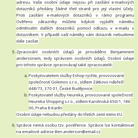
adresu. Vaše osobní údaje nejsou při zasílání e-mailových
dotazníků předány žádné třetí straně pro její vlastní účely.
Proti zasílání e-mailových dotazníků v rámci programu
Ověřeno zákazníky můžete kdykoli vyjádřit námitku
odmítnutím dalších dotazníků pomocí odkazu v e-mailu s
dotazníkem. V případě vaší námitky vám dotazník nebudeme
dále zasílat.
Zpracování osobních údajů je prováděno Benjaminem
andersonem, tedy správcem osobních údajů. Osobní údaje
pro tohoto správce zpracovávají také zpracovatelé:
Poskytovatelem služby Eshop-rychle, provozované
společností Golemos s.r.o., sídlem Zátkovo nábřeží
448/73, 370 01, České Budějovice
Poskytovatel služby Heureka, provozované společností
Heureka Shopping s.r.o., sídlem Karolinská 650/1, 186
00, Praha 8-Karlín
Osobní údaje nebudou předány do třetích zemí mimo EU.
Správce nemá osobu tzv. pověřence. Správce lze kontaktovat
na emailové adrese Ben.anderson@email.cz