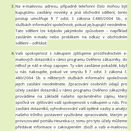
Na e-mailovou adresu, případně telefonní číslo mohou být
kupujícímu zasílány novinky a jiná obchodní sdělení, tento
postup umožňuje § 7 odst. 3 zákona č.480/2004 Sb., o
službách informační společnosti, pokud jej kupující neodmítne.
Tato sdělení lze kdykoliv jakýmkoliv způsobem – například
zasláním e-mailu nebo proklikem na odkaz v obchodním
sdělení – odhlásit.
Vaši spokojenost s nákupem zjišťujeme prostřednictvím e-
mailových dotazníků v rámci programu Ověřeno zákazníky, do
něhož je náš e-shop zapojen. Ty vám zasíláme pokaždé, když
u nás nakoupíte, pokud ve smyslu § 7 odst. 3 zákona č.
480/2004 Sb. o některých službách informační společnosti
jejich zasílání neodmítnete. Zpracování osobních údajů pro
účely zaslání dotazníků v rámci programu Ověřeno zákazníky
provádíme na základě našeho oprávněného zájmu, který
spočívá ve zjišťování vaší spokojenosti s nákupem u nás. Pro
zasílání dotazníků, vyhodnocování vaší zpětné vazby a analýz
našeho tržního postavení využíváme zpracovatele, kterým je
provozovatel portálu Heureka.cz; tomu pro tyto účely můžeme
předávat informace o zakoupeném zboží a vaši e-mailovou