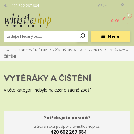
+420 602 267 684
CZK
0
0 Kč
Menu
Úvod
ZOBCOVÉ FLÉTNY
PŘÍSLUŠENSTVÍ - ACCESSORIES
VYTĚRÁKY A
ČIŠTĚNÍ
VYTĚRÁKY A ČIŠTĚNÍ
V této kategorii nebylo nalezeno žádné zboží.
Potřebujete poradit?
Zákaznická podpora whistleshop.cz
+420 602 267 684