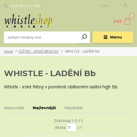
+420 602 267 684
CZK
0
0 Kč
Menu
Úvod
FLÉTNY - IRSKÉ WHISTLE
WHISTLE - LADĚNÍ Bb
WHISTLE - LADĚNÍ Bb
Whistle - irské flétny v poměrně oblíbeném ladění high Bb.
Nejnovější
Nejlevnější
Nejdražší
Zobrazuji 1-3 z 3
strana
z 1