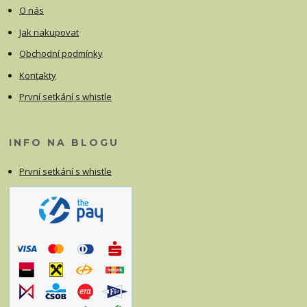
O nás
Jak nakupovat
Obchodní podmínky
Kontakty
První setkání s whistle
INFO NA BLOGU
První setkání s whistle