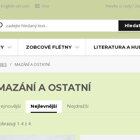
English version
Více
Nevíte si rady? Za
Hleda
NY
ZOBCOVÉ FLÉTNY
LITERATURA A H
RIES
MAZÁNÍ A OSTATNÍ
MAZÁNÍ A OSTATNÍ
ejnovější
Nejlevnější
Nejdražší
obrazuji 1-4 z 4