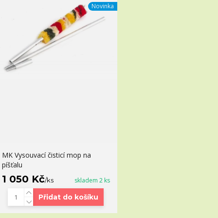
Novinka
MK Vysouvací čisticí mop na
píšťalu
1 050 Kč
/
ks
skladem 2 ks
Přidat do košíku