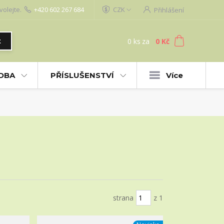
volejte.
+420 602 267 684
CZK
Přihlášení
0
ks
za
0 Kč
t
UDBA
PŘÍSLUŠENSTVÍ
Více
strana
z 1