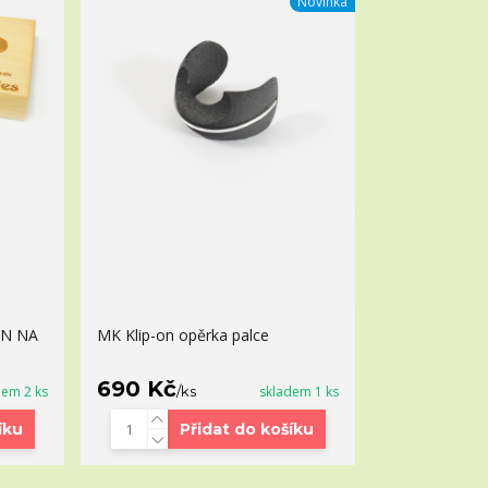
Novinka
AN NA
MK Klip-on opěrka palce
690 Kč
dem 2 ks
/
ks
skladem 1 ks
íku
Přidat do košíku