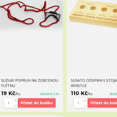
SUZUKI POPRUH NA ZOBCOVOU
SUSATO ODSPW4-S STOJ
FLÉTNU
WHISTLE
19 Kč
110 Kč
/
ks
skladem 3 ks
/
ks
skla
Přidat do košíku
Přidat do koš