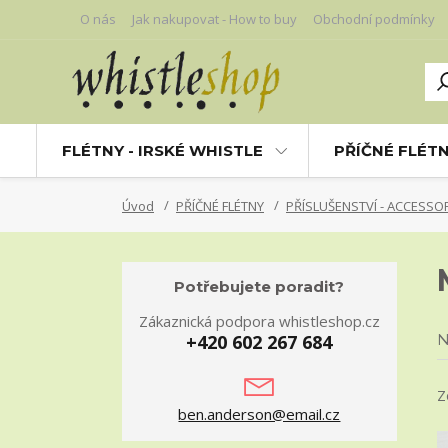
O nás
Jak nakupovat - How to buy
Obchodní podmínky
FLÉTNY - IRSKÉ WHISTLE
PŘÍČNÉ FLÉT
Úvod
PŘÍČNÉ FLÉTNY
PŘÍSLUŠENSTVÍ - ACCESSO
Potřebujete poradit?
Zákaznická podpora whistleshop.cz
+420 602 267 684
N
Z
ben.anderson@email.cz