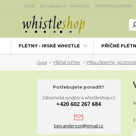
O nás
Jak nakupovat - How to buy
Obchodní podmínky
FLÉTNY - IRSKÉ WHISTLE
PŘÍČNÉ FLÉT
Úvod
PŘÍČNÉ FLÉTNY
PŘÍSLUŠENSTVÍ - ACCESSO
Potřebujete poradit?
Zákaznická podpora whistleshop.cz
+420 602 267 684
N
Z
ben.anderson@email.cz