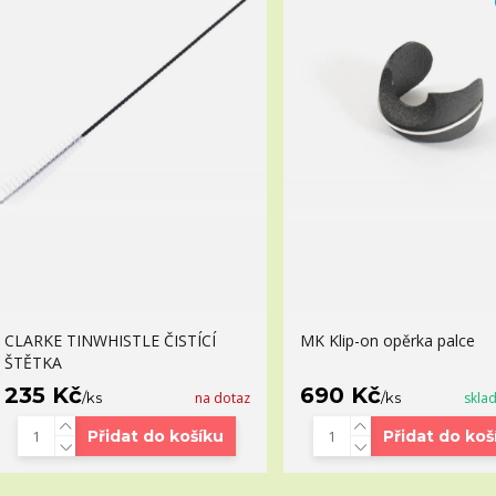
CLARKE TINWHISTLE ČISTÍCÍ
MK Klip-on opěrka palce
ŠTĚTKA
235 Kč
690 Kč
/
ks
na dotaz
/
ks
skla
Přidat do košíku
Přidat do koš