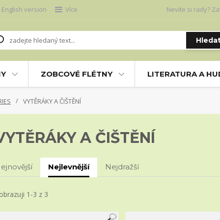
English version
Více
Nevíte si rady? Za
Hleda
NY
ZOBCOVÉ FLÉTNY
LITERATURA A H
RIES
VYTĚRÁKY A ČIŠTĚNÍ
VYTĚRÁKY A ČIŠTĚNÍ
ejnovější
Nejlevnější
Nejdražší
obrazuji 1-3 z 3