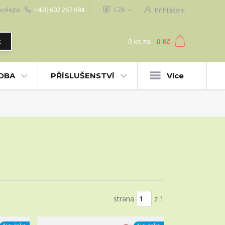
volejte.
+420 602 267 684
CZK
Přihlášení
0
ks
za
0 Kč
t
UDBA
PŘÍSLUŠENSTVÍ
Více
strana
z 1