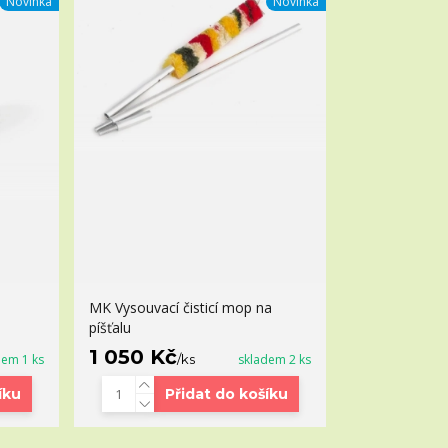
Novinka
Novinka
MK Vysouvací čisticí mop na
píšťalu
1 050 Kč
dem 1 ks
/
ks
skladem 2 ks
íku
Přidat do košíku