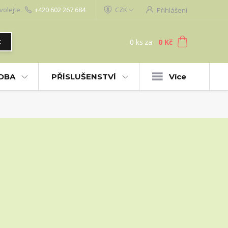
volejte.
+420 602 267 684
CZK
Přihlášení
0
ks
za
0 Kč
t
UDBA
PŘÍSLUŠENSTVÍ
Více