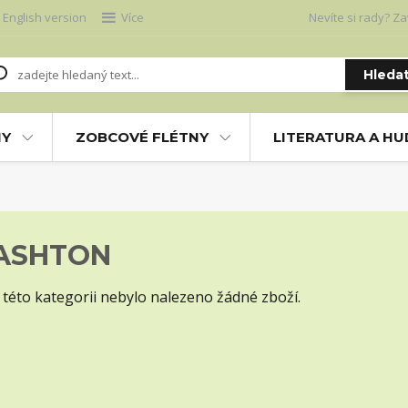
English version
Více
Nevíte si rady? Za
Hleda
NY
ZOBCOVÉ FLÉTNY
LITERATURA A H
ASHTON
 této kategorii nebylo nalezeno žádné zboží.