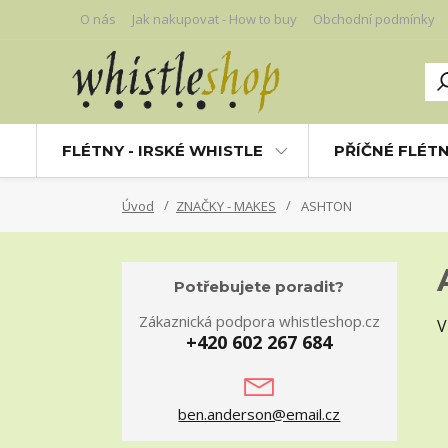
O nás
Jak nakupovat - How to buy
Obchodní podmínky
FLÉTNY - IRSKÉ WHISTLE
PŘÍČNÉ FLÉT
Úvod
ZNAČKY - MAKES
ASHTON
Potřebujete poradit?
Zákaznická podpora whistleshop.cz
V
+420 602 267 684
ben.anderson@email.cz