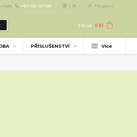
volejte.
+420 602 267 684
CZK
Přihlášení
0
ks
za
0 Kč
t
UDBA
PŘÍSLUŠENSTVÍ
Více