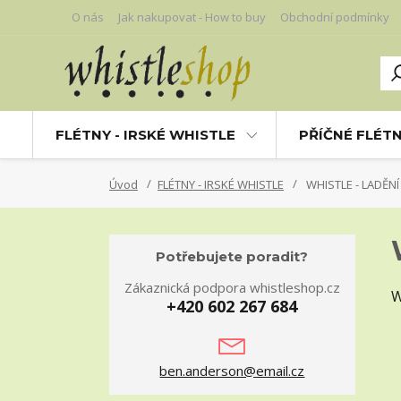
O nás
Jak nakupovat - How to buy
Obchodní podmínky
FLÉTNY - IRSKÉ WHISTLE
PŘÍČNÉ FLÉT
Úvod
FLÉTNY - IRSKÉ WHISTLE
WHISTLE - LADĚNÍ
Potřebujete poradit?
Zákaznická podpora whistleshop.cz
W
+420 602 267 684
ben.anderson@email.cz