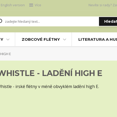
English version
Více
Nevíte si rady? Za
Hleda
NY
ZOBCOVÉ FLÉTNY
LITERATURA A H
 HIGH E
WHISTLE - LADĚNÍ HIGH E
histle - irské flétny v méně obvyklém ladění high E.