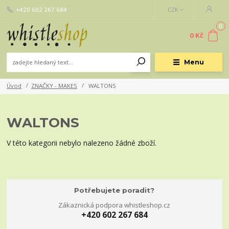
+420 602 267 684
CZK
0
0 Kč
Menu
Úvod
ZNAČKY - MAKES
WALTONS
WALTONS
V této kategorii nebylo nalezeno žádné zboží.
Potřebujete poradit?
Zákaznická podpora whistleshop.cz
+420 602 267 684