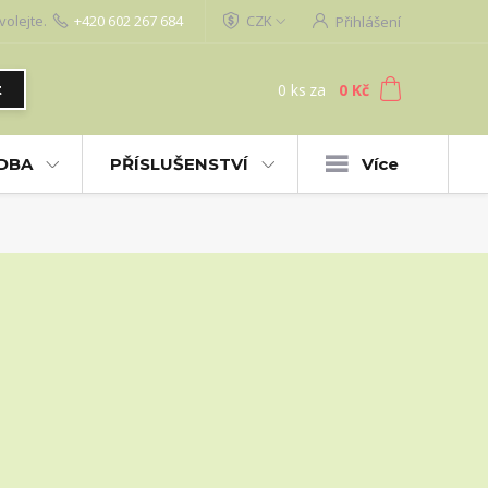
volejte.
+420 602 267 684
CZK
Přihlášení
0
ks
za
0 Kč
t
UDBA
PŘÍSLUŠENSTVÍ
Více