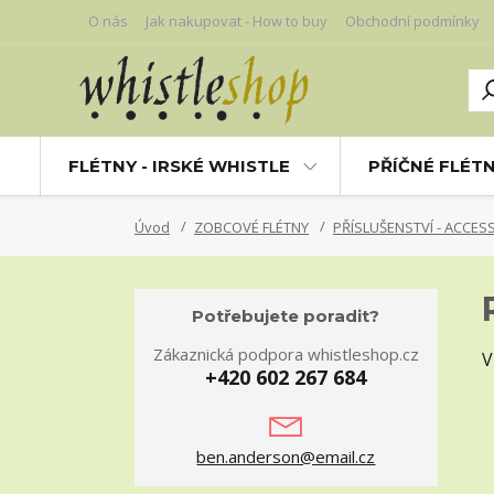
O nás
Jak nakupovat - How to buy
Obchodní podmínky
FLÉTNY - IRSKÉ WHISTLE
PŘÍČNÉ FLÉT
Úvod
ZOBCOVÉ FLÉTNY
PŘÍSLUŠENSTVÍ - ACCES
Potřebujete poradit?
Zákaznická podpora whistleshop.cz
V
+420 602 267 684
ben.anderson@email.cz