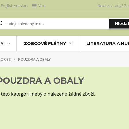
English version
Více
Nevíte si rady? Za
Hleda
NY
ZOBCOVÉ FLÉTNY
LITERATURA A H
SORIES
POUZDRA A OBALY
POUZDRA A OBALY
 této kategorii nebylo nalezeno žádné zboží.