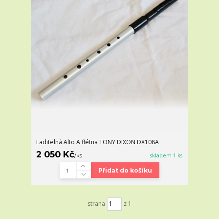
Laditelná Alto A flétna TONY DIXON DX108A
2 050 Kč
/
ks
skladem 1 ks
Přidat do košíku
strana
z 1