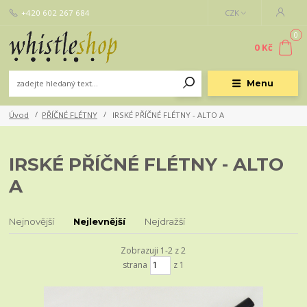
+420 602 267 684
CZK
0
0 Kč
Menu
Úvod
PŘÍČNÉ FLÉTNY
IRSKÉ PŘÍČNÉ FLÉTNY - ALTO A
IRSKÉ PŘÍČNÉ FLÉTNY - ALTO
A
Nejnovější
Nejlevnější
Nejdražší
Zobrazuji 1-2 z 2
strana
z 1