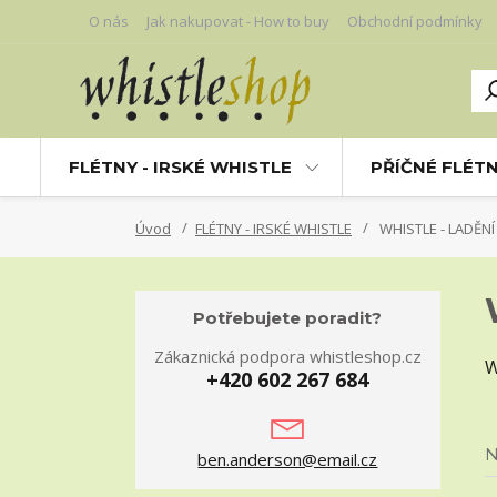
O nás
Jak nakupovat - How to buy
Obchodní podmínky
FLÉTNY - IRSKÉ WHISTLE
PŘÍČNÉ FLÉT
Úvod
FLÉTNY - IRSKÉ WHISTLE
WHISTLE - LADĚNÍ
Potřebujete poradit?
Zákaznická podpora whistleshop.cz
W
+420 602 267 684
N
ben.anderson@email.cz