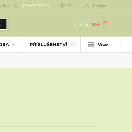
volejte.
+420 602 267 684
CZK
Přihlášení
0
ks
za
0 Kč
t
UDBA
PŘÍSLUŠENSTVÍ
Více