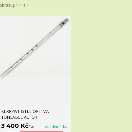
obrazuji 1-1 z 1
KERRYWHISTLE OPTIMA
TUNEABLE ALTO F
3 400 Kč
/
ks
skladem 1 ks