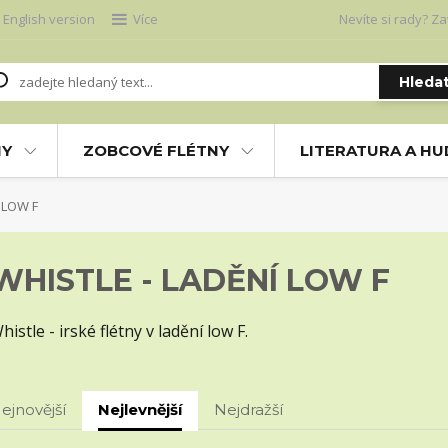
English version
Více
Nevíte si rady? Za
Hleda
NY
ZOBCOVÉ FLÉTNY
LITERATURA A H
 LOW F
WHISTLE - LADĚNÍ LOW F
histle - irské flétny v ladění low F.
ejnovější
Nejlevnější
Nejdražší