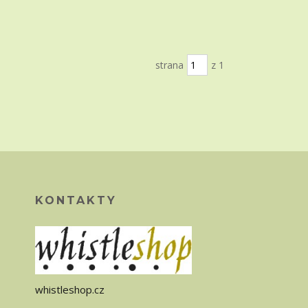
strana
z 1
KONTAKTY
whistleshop.cz