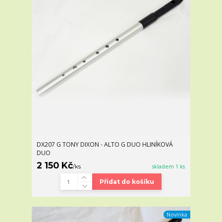
DX207 G TONY DIXON - ALTO G DUO HLINÍKOVÁ
DUO
2 150 Kč
/
ks
skladem 1 ks
Přidat do košíku
Novinka