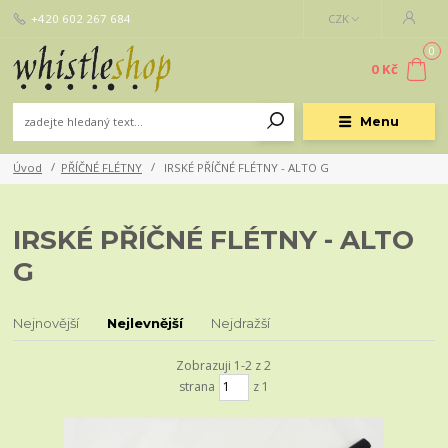
+420 602 267 684
CZK
0
0 Kč
Menu
Úvod
PŘÍČNÉ FLÉTNY
IRSKÉ PŘÍČNÉ FLÉTNY - ALTO G
IRSKÉ PŘÍČNÉ FLÉTNY - ALTO
G
Nejnovější
Nejlevnější
Nejdražší
Zobrazuji 1-2 z 2
strana
z 1