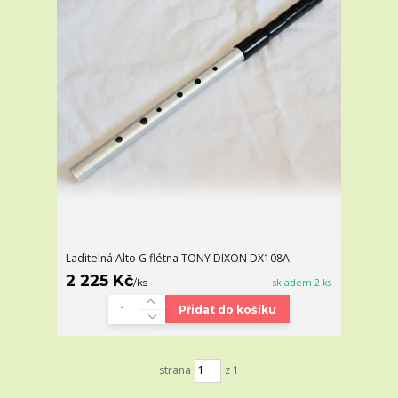
Laditelná Alto G flétna TONY DIXON DX108A
2 225 Kč
/
ks
skladem 2 ks
Přidat do košíku
strana
z 1