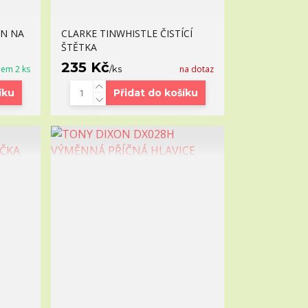
AN NA
CLARKE TINWHISTLE ČISTÍCÍ
ŠTĚTKA
235 Kč
dem 2 ks
/
ks
na dotaz
íku
Přidat do košíku