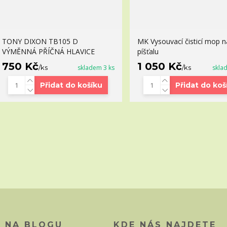
TONY DIXON TB105 D
MK Vysouvací čisticí mop n
VÝMĚNNÁ PŘÍČNÁ HLAVICE
píšťalu
750 Kč
1 050 Kč
/
ks
skladem 3 ks
/
ks
skla
Přidat do košíku
Přidat do koš
O NA BLOGU
KDE NÁS NAJDETE