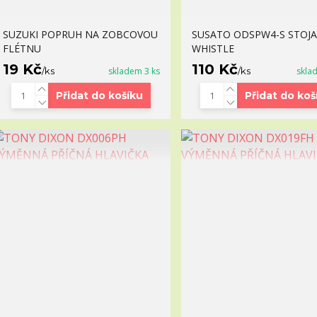
SUZUKI POPRUH NA ZOBCOVOU
SUSATO ODSPW4-S STOJ
FLÉTNU
WHISTLE
19 Kč
110 Kč
/
ks
skladem 3 ks
/
ks
skla
Přidat do košíku
Přidat do koš