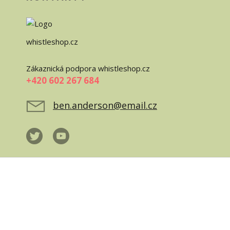
whistleshop.cz
Zákaznická podpora whistleshop.cz
+420 602 267 684
ben.anderson@email.cz