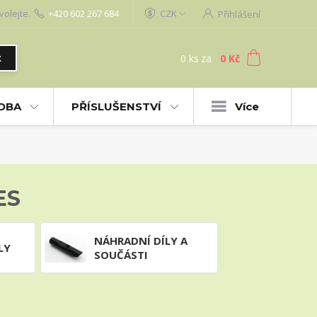
volejte.
+420 602 267 684
CZK
Přihlášení
0
ks
za
0 Kč
t
UDBA
PŘÍSLUŠENSTVÍ
Více
ES
NÁHRADNÍ DÍLY A
LY
SOUČÁSTI