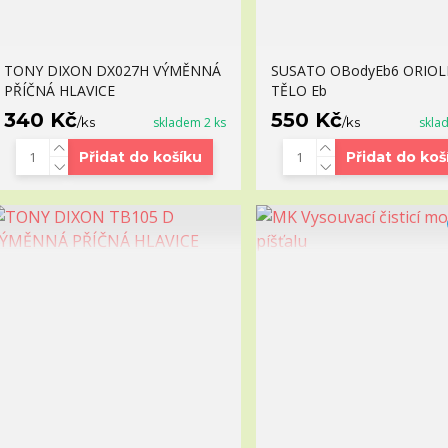
TONY DIXON DX027H VÝMĚNNÁ
SUSATO OBodyEb6 ORIOL
PŘÍČNÁ HLAVICE
TĚLO Eb
340 Kč
550 Kč
/
ks
skladem 2 ks
/
ks
skla
Přidat do košíku
Přidat do koš