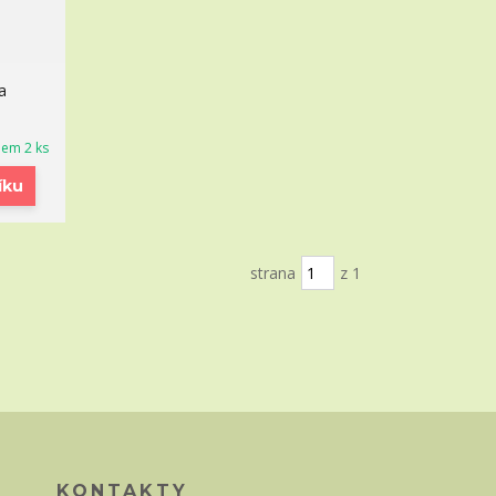
a
dem 2 ks
íku
strana
z 1
KONTAKTY