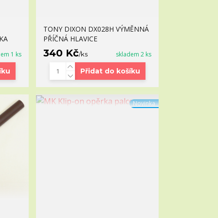
TONY DIXON DX028H VÝMĚNNÁ
KA
PŘÍČNÁ HLAVICE
340 Kč
dem 1 ks
/
ks
skladem 2 ks
íku
Přidat do košíku
Novinka