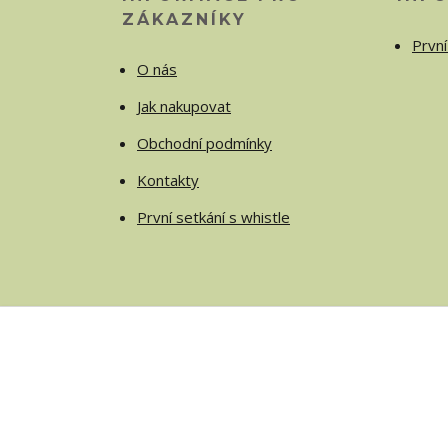
ZÁKAZNÍKY
První
O nás
Jak nakupovat
Obchodní podmínky
Kontakty
První setkání s whistle