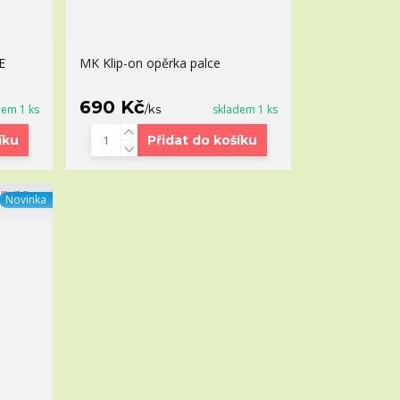
E
MK Klip-on opěrka palce
690 Kč
dem 1 ks
/
ks
skladem 1 ks
íku
Přidat do košíku
Novinka