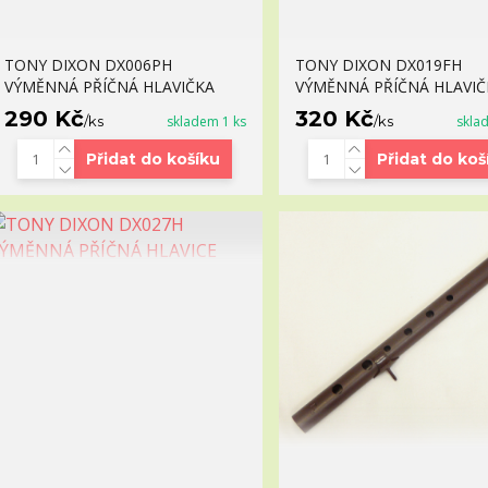
TONY DIXON DX006PH
TONY DIXON DX019FH
VÝMĚNNÁ PŘÍČNÁ HLAVIČKA
VÝMĚNNÁ PŘÍČNÁ HLAVIČ
290 Kč
320 Kč
/
ks
skladem 1 ks
/
ks
skla
Přidat do košíku
Přidat do koš