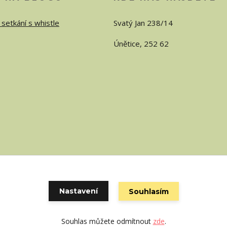
 setkání s whistle
Svatý Jan 238/14
Únětice, 252 62
Nastavení
Souhlasím
Vytvořeno na
Eshop-rychle.cz
Souhlas můžete odmítnout
zde
.