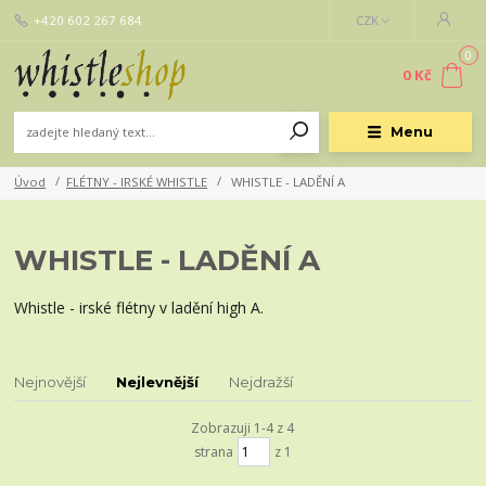
+420 602 267 684
CZK
0
0 Kč
Menu
Úvod
FLÉTNY - IRSKÉ WHISTLE
WHISTLE - LADĚNÍ A
WHISTLE - LADĚNÍ A
Whistle - irské flétny v ladění high A.
Nejnovější
Nejlevnější
Nejdražší
Zobrazuji 1-4 z 4
strana
z 1