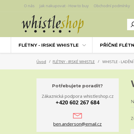
O nás
Jak nakupovat - How to buy
Obchodní podmínky
FLÉTNY - IRSKÉ WHISTLE
PŘÍČNÉ FLÉT
Úvod
FLÉTNY - IRSKÉ WHISTLE
WHISTLE - LADĚN
Potřebujete poradit?
Zákaznická podpora whistleshop.cz
+420 602 267 684
N
Z
ben.anderson@email.cz