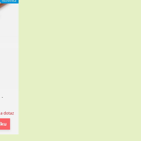
Novinka
 -
na dotaz
íku