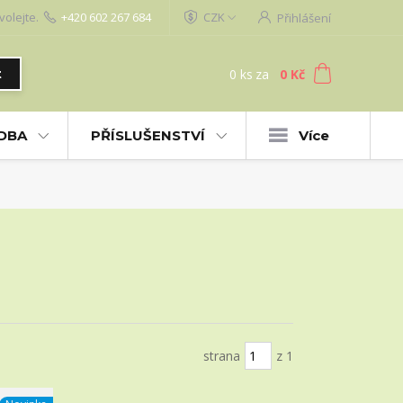
volejte.
+420 602 267 684
CZK
Přihlášení
0
ks
za
0 Kč
t
UDBA
PŘÍSLUŠENSTVÍ
Více
strana
z 1