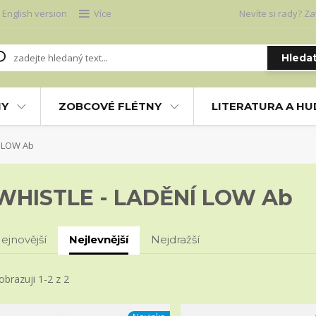
English version
Více
Nevíte si rady? Za
Hleda
NY
ZOBCOVÉ FLÉTNY
LITERATURA A H
Í LOW Ab
WHISTLE - LADĚNÍ LOW Ab
ejnovější
Nejlevnější
Nejdražší
obrazuji 1-2 z 2