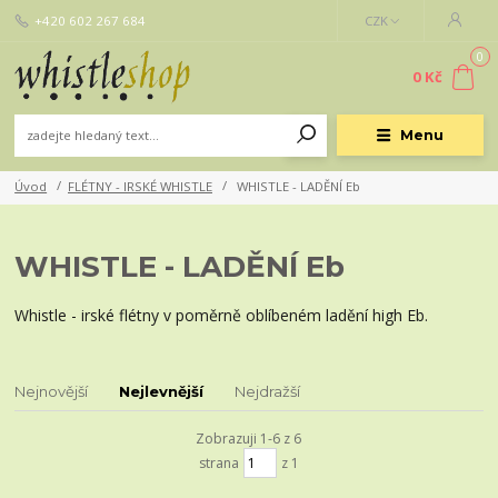
+420 602 267 684
CZK
0
0 Kč
Menu
Úvod
FLÉTNY - IRSKÉ WHISTLE
WHISTLE - LADĚNÍ Eb
WHISTLE - LADĚNÍ Eb
Whistle - irské flétny v poměrně oblíbeném ladění high Eb.
Nejnovější
Nejlevnější
Nejdražší
Zobrazuji 1-6 z 6
strana
z 1