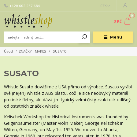
+420 602 267 684
CZK
0
0 Kč
Menu
Úvod
ZNAČKY - MAKES
SUSATO
SUSATO
Whistle Susato dovážíme z USA přímo od výrobce. Susato vyrábí
své (nejen) whistle z ABS plastu, což je sice neobvyklý materiál
pro irské flétny, ale dává jim typický velmi čistý zvuk tolik odlišný
od ostatních značek whistle.
Kelischek Workshop for Historical Instruments was founded by
Geigenbaumeister (Master Violin Maker) George Kelischek in
Witten, Germany, on May 1st 1955. We moved to Atlanta,
Georgia in 1960, but relocated ten years later, in 1970, to a