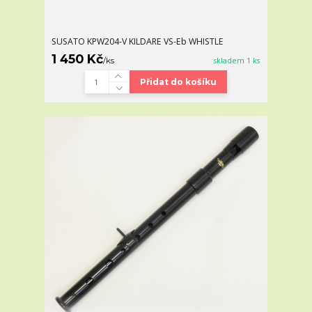
SUSATO KPW204-V KILDARE VS-Eb WHISTLE
1 450 Kč
/
ks
skladem 1 ks
Přidat do košíku