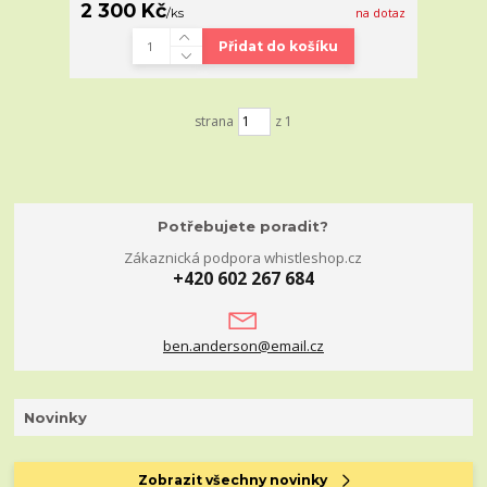
2 300 Kč
/
ks
na dotaz
Přidat do košíku
strana
z 1
Potřebujete poradit?
Zákaznická podpora whistleshop.cz
+420 602 267 684
ben.anderson@email.cz
Novinky
Zobrazit všechny novinky