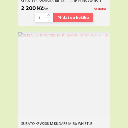
SUSATO KPW205B-S KILDARE S-Db PENNYWHISTLE
2 200 Kč
/
ks
na dotaz
Přidat do košíku
SUSATO KPW208-M KILDARE M-Bb WHISTLE