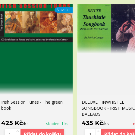
Novinka
Irish Session Tunes - The green
DELUXE TINWHISTLE
book
SONGBOOK - IRISH MUSI
BALLADS
425 Kč
435 Kč
/
ks
skladem 1 ks
/
ks
Přidat do košíku
Přidat do koš