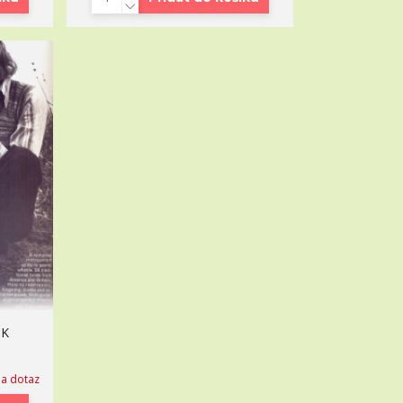
OK
na dotaz