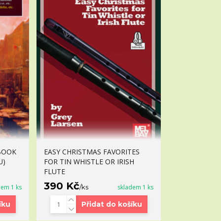
 BOOK
EASY CHRISTMAS FAVORITES
U)
FOR TIN WHISTLE OR IRISH
FLUTE
390 Kč
dem 1 ks
/
ks
skladem 1 ks
íku
Přidat do košíku