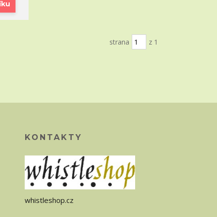
íku
strana
z 1
KONTAKTY
whistleshop.cz