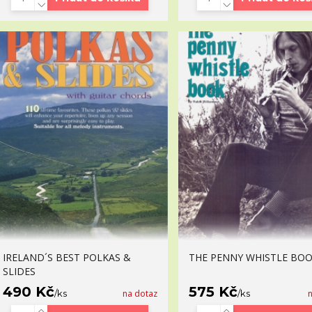
IRELAND´S BEST POLKAS &
THE PENNY WHISTLE BO
SLIDES
490 Kč
575 Kč
/
ks
na dotaz
/
ks