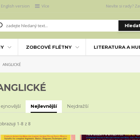
English version
Více
Nevíte si rady? Za
Hleda
NY
ZOBCOVÉ FLÉTNY
LITERATURA A H
ANGLICKÉ
ANGLICKÉ
ejnovější
Nejlevnější
Nejdražší
obrazuji 1-8 z 8