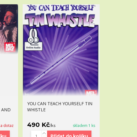
YOU CAN TEACH YOURSELF TIN
C AND
WHISTLE
490 Kč
na dotaz
/
ks
skladem 1 ks
íku
Přidat do košíku