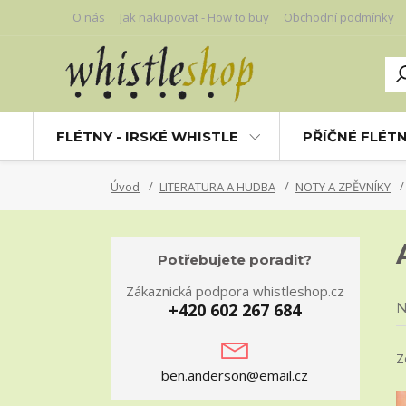
O nás
Jak nakupovat - How to buy
Obchodní podmínky
FLÉTNY - IRSKÉ WHISTLE
PŘÍČNÉ FLÉT
Úvod
LITERATURA A HUDBA
NOTY A ZPĚVNÍKY
Potřebujete poradit?
Zákaznická podpora whistleshop.cz
+420 602 267 684
N
Z
ben.anderson@email.cz