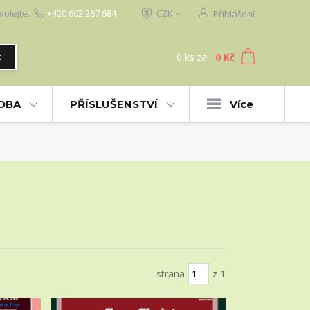
volejte.
+420 602 267 684
CZK
Přihlášení
0
ks
za
0 Kč
t
UDBA
PŘÍSLUŠENSTVÍ
Více
strana
z 1