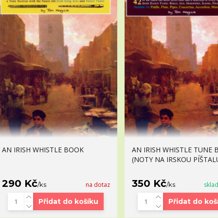
AN IRISH WHISTLE BOOK
AN IRISH WHISTLE TUNE
(NOTY NA IRSKOU PÍŠTAL
290 Kč
350 Kč
/
ks
na dotaz
/
ks
skla
Přidat do košíku
Přidat do koš