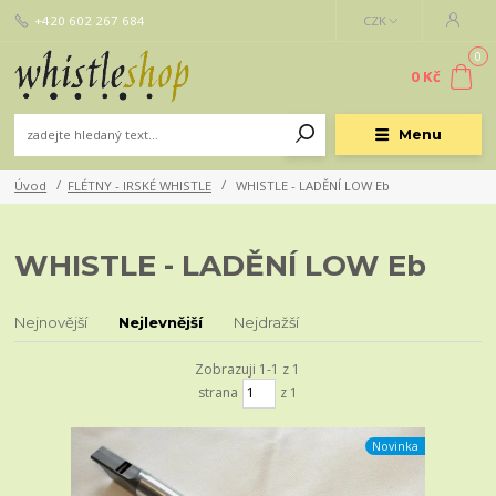
+420 602 267 684
CZK
0
0 Kč
Menu
Úvod
FLÉTNY - IRSKÉ WHISTLE
WHISTLE - LADĚNÍ LOW Eb
WHISTLE - LADĚNÍ LOW Eb
Nejnovější
Nejlevnější
Nejdražší
Zobrazuji 1-1 z 1
strana
z 1
Novinka