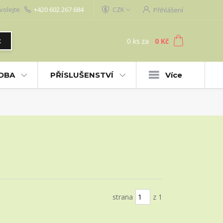
volejte.
+420 602 267 684
CZK
Přihlášení
0
ks
za
0 Kč
t
UDBA
PŘÍSLUŠENSTVÍ
Více
strana
z 1