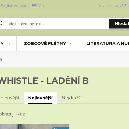
English version
Více
Nevíte si rady? Za
Hleda
NY
ZOBCOVÉ FLÉTNY
LITERATURA A H
 B
WHISTLE - LADĚNÍ B
ejnovější
Nejlevnější
Nejdražší
obrazuji 1-1 z 1