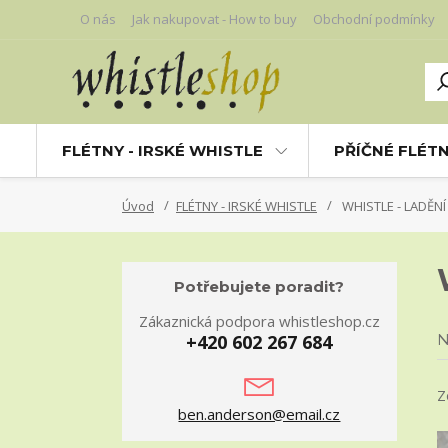
O nás
Jak nakupovat - How to buy
Obchodní podmínky
FLÉTNY - IRSKÉ WHISTLE
PŘÍČNÉ FLÉT
Úvod
FLÉTNY - IRSKÉ WHISTLE
WHISTLE - LADĚNÍ
Potřebujete poradit?
Zákaznická podpora whistleshop.cz
+420 602 267 684
N
Z
ben.anderson@email.cz