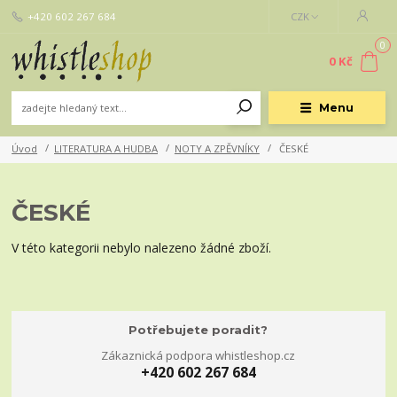
+420 602 267 684
CZK
0
0 Kč
Menu
Úvod
LITERATURA A HUDBA
NOTY A ZPĚVNÍKY
ČESKÉ
ČESKÉ
V této kategorii nebylo nalezeno žádné zboží.
Potřebujete poradit?
Zákaznická podpora whistleshop.cz
+420 602 267 684