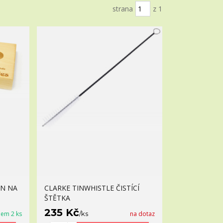
strana
z 1
AN NA
CLARKE TINWHISTLE ČISTÍCÍ
ŠTĚTKA
235 Kč
dem 2 ks
/
ks
na dotaz