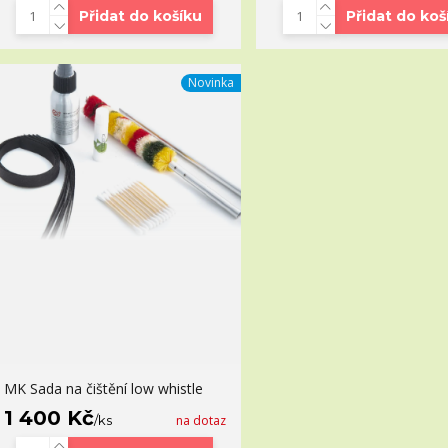
Přidat do košíku
Přidat do koš
Novinka
MK Sada na čištění low whistle
1 400 Kč
/
ks
na dotaz