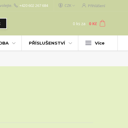
volejte.
+420 602 267 684
CZK
Přihlášení
0
ks
za
0 Kč
t
UDBA
PŘÍSLUŠENSTVÍ
Více