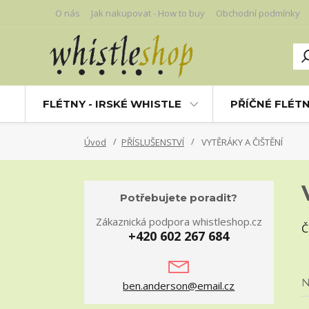
O nás
Jak nakupovat - How to buy
Obchodní podmínky
FLÉTNY - IRSKÉ WHISTLE
PŘÍČNÉ FLÉT
Úvod
PŘÍSLUŠENSTVÍ
VYTĚRÁKY A ČIŠTĚNÍ
Potřebujete poradit?
Zákaznická podpora whistleshop.cz
Č
+420 602 267 684
N
ben.anderson@email.cz