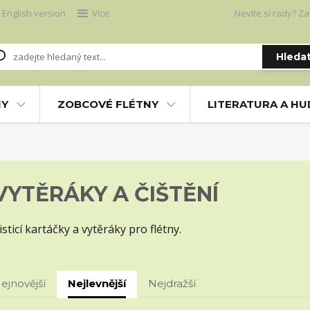
English version
Více
Nevíte si rady? Za
Hleda
NY
ZOBCOVÉ FLÉTNY
LITERATURA A H
VYTĚRÁKY A ČIŠTĚNÍ
isticí kartáčky a vytěráky pro flétny.
ejnovější
Nejlevnější
Nejdražší