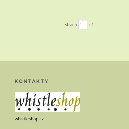
strana
z 1
KONTAKTY
whistleshop.cz