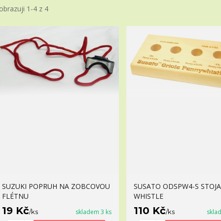
obrazuji 1-4 z 4
SUZUKI POPRUH NA ZOBCOVOU
SUSATO ODSPW4-S STOJ
FLÉTNU
WHISTLE
19 Kč
110 Kč
/
ks
skladem 3 ks
/
ks
skla