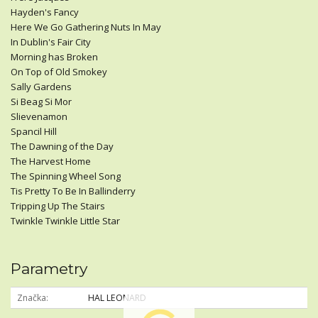
Hayden's Fancy
Here We Go Gathering Nuts In May
In Dublin's Fair City
Morning has Broken
On Top of Old Smokey
Sally Gardens
Si Beag Si Mor
Slievenamon
Spancil Hill
The Dawning of the Day
The Harvest Home
The Spinning Wheel Song
Tis Pretty To Be In Ballinderry
Tripping Up The Stairs
Twinkle Twinkle Little Star
Parametry
Značka
HAL LEONARD