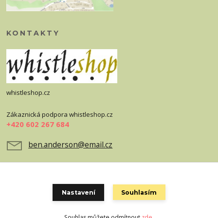
KONTAKTY
whistleshop.cz
Zákaznická podpora whistleshop.cz
+420 602 267 684
ben.anderson@email.cz
Nastavení
Souhlasím
Souhlas můžete odmítnout
zde
.