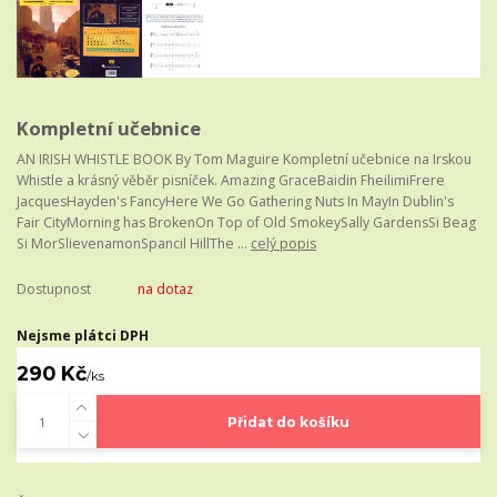
Kompletní učebnice
AN IRISH WHISTLE BOOK By Tom Maguire Kompletní učebnice na Irskou
Whistle a krásný věběr pisníček. Amazing GraceBaidin FheilimiFrere
JacquesHayden's FancyHere We Go Gathering Nuts In MayIn Dublin's
Fair CityMorning has BrokenOn Top of Old SmokeySally GardensSi Beag
Si MorSlievenamonSpancil HillThe ...
celý popis
Dostupnost
na dotaz
Nejsme plátci DPH
290 Kč
/
ks
Přidat do košíku