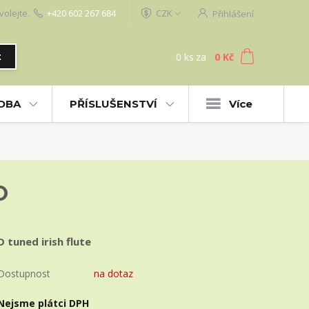
volejte.
+420 602 267 684
CZK
Přihlášení
0
ks
za
0 Kč
t
UDBA
PŘÍSLUŠENSTVÍ
Více
O
D tuned irish flute
Dostupnost
na dotaz
Nejsme plátci DPH