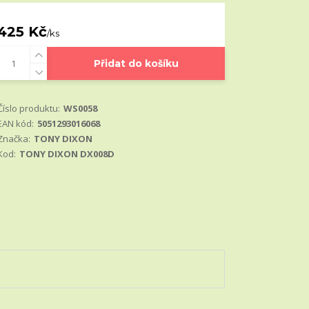
425 Kč
/
ks
Přidat do košíku
Číslo produktu:
WS0058
EAN kód:
5051293016068
Značka:
TONY DIXON
Kod:
TONY DIXON DX008D