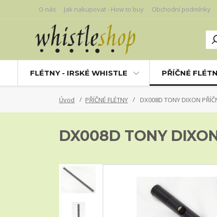
O nás
Jak nakupovat - How to buy
Obchodní podmínky
FLÉTNY - IRSKÉ WHISTLE
PŘÍČNÉ FLÉT
Úvod
PŘÍČNÉ FLÉTNY
DX008D TONY DIXON PŘÍČN
DX008D TONY DIXON