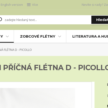
English version
Více
Nevíte si rady? Za
Hleda
NY
ZOBCOVÉ FLÉTNY
LITERATURA A H
Á FLÉTNA D - PICOLLO
 PŘÍČNÁ FLÉTNA D - PICOLL