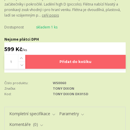
začátečníky i pokročilé. Ladění high D (piccolo). Flétna nabízí hlasitý a
pronikavý zvuk vhodný i pro hraní venku. Flétna je dvoudílná, plastová,
ladí se vzájemným p...
celý popis
Dostupnost
skladem 1 ks
Nejsme plátci DPH
599 Kč
/
ks
Přidat do košíku
Číslo produktu:
WS0060
Značka:
TONY DIXON
Kod:
TONY DIXON DX015D
Kompletní specifikace
Parametry
Komentáře
0