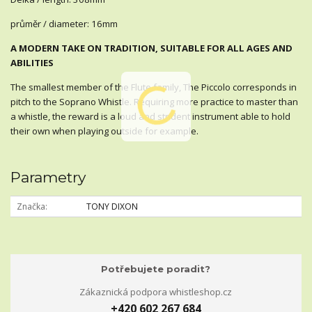
průměr / diameter: 16mm
A MODERN TAKE ON TRADITION, SUITABLE FOR ALL AGES AND
ABILITIES
The smallest member of the Flute family, The Piccolo corresponds in
pitch to the Soprano Whistle. Requiring more practice to master than
a whistle, the reward is a loud and strident instrument able to hold
their own when playing outside for example.
Parametry
Značka
TONY DIXON
Potřebujete poradit?
Zákaznická podpora whistleshop.cz
+420 602 267 684