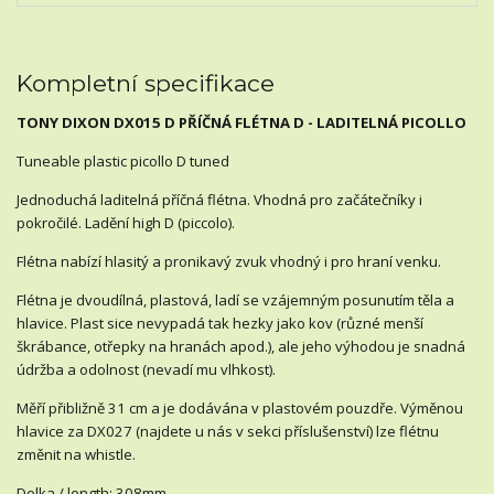
Kompletní specifikace
TONY DIXON DX015 D PŘÍČNÁ FLÉTNA D - LADITELNÁ PICOLLO
Tuneable plastic picollo D tuned
Jednoduchá laditelná příčná flétna. Vhodná pro začátečníky i
pokročilé. Ladění high D (piccolo).
Flétna nabízí hlasitý a pronikavý zvuk vhodný i pro hraní venku.
Flétna je dvoudílná, plastová, ladí se vzájemným posunutím těla a
hlavice. Plast sice nevypadá tak hezky jako kov (různé menší
škrábance, otřepky na hranách apod.), ale jeho výhodou je snadná
údržba a odolnost (nevadí mu vlhkost).
Měří přibližně 31 cm a je dodávána v plastovém pouzdře. Výměnou
hlavice za DX027 (najdete u nás v sekci příslušenství) lze flétnu
změnit na whistle.
Delka / length: 308mm