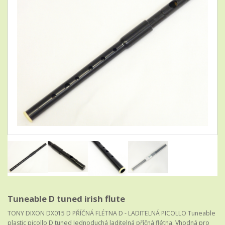
Tuneable D tuned irish flute
TONY DIXON DX015 D PŘÍČNÁ FLÉTNA D - LADITELNÁ PICOLLO Tuneable
plastic picollo D tuned Jednoduchá laditelná příčná flétna. Vhodná pro