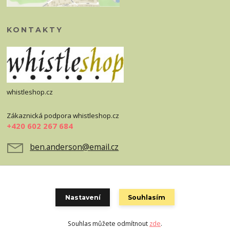
KONTAKTY
whistleshop.cz
Zákaznická podpora whistleshop.cz
+420 602 267 684
ben.anderson@email.cz
Nastavení
Souhlasím
Souhlas můžete odmítnout
zde
.
Vytvořeno na
Eshop-rychle.cz