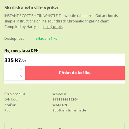
Skotská whistle výuka
INSTANT SCOTTISH TIN WHISTLE Tin whistle tablature - Guitar chords-
simple instructions online soundtrack Chromatic fingering chart
Compiled by Harry Long
celý popis
Dostupnost
skladem 1 ks
Nejsme plátci DPH
335 Kč
/
ks
Přidat do košíku
Číslo produktu:
WS0230
EAN kód:
9781899512904
Značka:
WALTON
Kod:
Scottish tin whistle