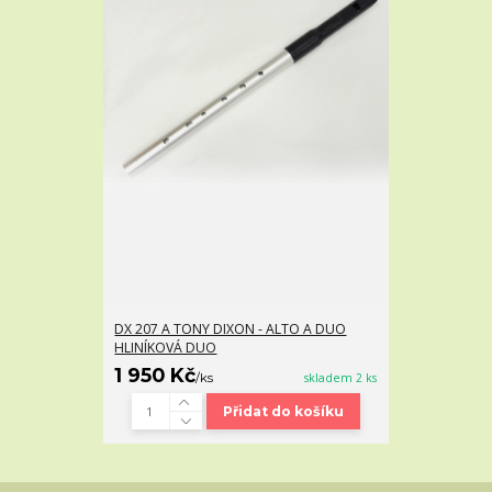
DX 207 A TONY DIXON - ALTO A DUO
HLINÍKOVÁ DUO
1 950 Kč
/
ks
skladem 2 ks
Přidat do košíku