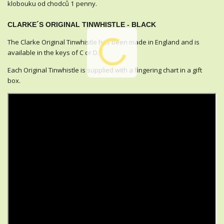
klobouku od chodců 1 penny.
CLARKE´S ORIGINAL TINWHISTLE - BLACK
The Clarke Original Tinwhistle has been made in England and is
available in the keys of C or D.
Each Original Tinwhistle is supplied with a fingering chart in a gift
box.