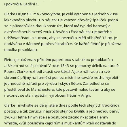
i pokročilé. Ladění C.
Clarke Original C má kónický tvar, je celá vyrobena z jednoho kusu
lakovaného plechu. Do náustku je vsazen dřevěný špalíček. Jedná
se o původní klasickou konstrukci, která má typický barevný a
extrémně neuhlazený zvuk. Dřevěnou část náustku je potřeba
udržovat čistou a suchou, aby se nezničila. Měří přibližně 32 cm. Je
dodávána v dárkové papírové krabičce. Ke každé flétně je přiložena
tabulka prstokladu.
Flétna je uložena v pěkném paperboxu s tabulkou prstokladů a
aršíkem not se 4 písněmi. V roce 1843 se pomocný dělník na farmě
Robert Clarke rozhodl zkusit své štěstí. A jako náhradu za své
skromné příjmy na farmě si pomocí místního kováře nechal vyrobit
jednoduché nářadí pro výrobu Irských fléten. Zanedlouho se
přestěhoval do Manchesteru, kde postavil malou továrnu aby se
nakonec se stal největším výrobcem fléten v Anglii.
Clarke Tinwhistle se dělají stále dnes podle těch stejných tradičních
postupu a tak zaručují naprosto stejnou kvalitu a jedinečnou barvu
zvuku. Flétně Tinwhistle se postupně začalo říkat také Penny
Whistle, kvůli pouličním kejklířům a muzikantům kteří dostávali do