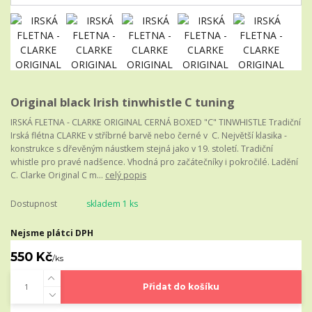
Original black Irish tinwhistle C tuning
IRSKÁ FLETNA - CLARKE ORIGINAL CERNÁ BOXED "C" TINWHISTLE Tradiční
Irská flétna CLARKE v stříbrné barvě nebo černé v C. Největší klasika -
konstrukce s dřevěným náustkem stejná jako v 19. století. Tradiční
whistle pro pravé nadšence. Vhodná pro začátečníky i pokročilé. Ladění
C. Clarke Original C m...
celý popis
Dostupnost
skladem 1 ks
Nejsme plátci DPH
550 Kč
/
ks
Přidat do košíku