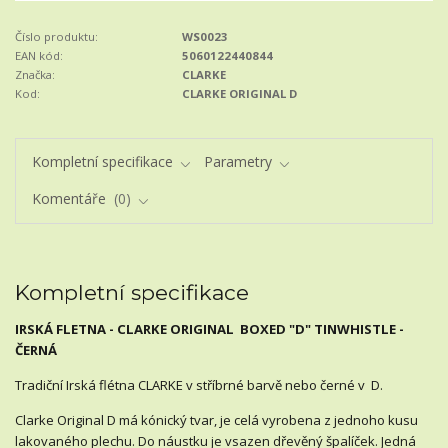
Číslo produktu:
WS0023
EAN kód:
5060122440844
Značka:
CLARKE
Kod:
CLARKE ORIGINAL D
Kompletní specifikace
Parametry
Komentáře
0
Kompletní specifikace
IRSKÁ FLETNA - CLARKE ORIGINAL BOXED "D" TINWHISTLE -
ČERNÁ
Tradiční Irská flétna CLARKE v stříbrné barvě nebo černé v D.
Clarke Original D má kónický tvar, je celá vyrobena z jednoho kusu
lakovaného plechu. Do náustku je vsazen dřevěný špalíček. Jedná