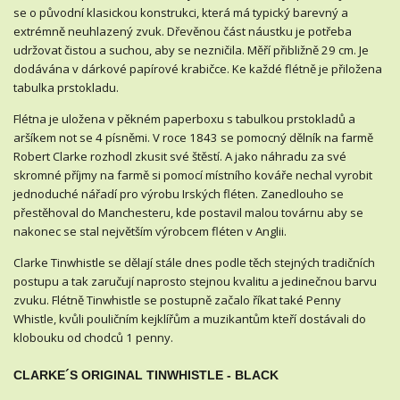
se o původní klasickou konstrukci, která má typický barevný a
extrémně neuhlazený zvuk. Dřevěnou část náustku je potřeba
udržovat čistou a suchou, aby se nezničila. Měří přibližně 29 cm. Je
dodávána v dárkové papírové krabičce. Ke každé flétně je přiložena
tabulka prstokladu.
Flétna je uložena v pěkném paperboxu s tabulkou prstokladů a
aršíkem not se 4 písněmi. V roce 1843 se pomocný dělník na farmě
Robert Clarke rozhodl zkusit své štěstí. A jako náhradu za své
skromné příjmy na farmě si pomocí místního kováře nechal vyrobit
jednoduché nářadí pro výrobu Irských fléten. Zanedlouho se
přestěhoval do Manchesteru, kde postavil malou továrnu aby se
nakonec se stal největším výrobcem fléten v Anglii.
Clarke Tinwhistle se dělají stále dnes podle těch stejných tradičních
postupu a tak zaručují naprosto stejnou kvalitu a jedinečnou barvu
zvuku. Flétně Tinwhistle se postupně začalo říkat také Penny
Whistle, kvůli pouličním kejklířům a muzikantům kteří dostávali do
klobouku od chodců 1 penny.
CLARKE´S ORIGINAL TINWHISTLE - BLACK