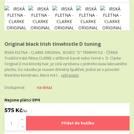
Original black Irish tinwhistle D tuning
IRSKÁ FLETNA - CLARKE ORIGINAL BOXED "D" TINWHISTLE - ČERNÁ
Tradiční Irská flétna CLARKE v stříbrné barvě nebo černé v D. Clarke
Original D má kónický tvar, je celá vyrobena z jednoho kusu lakovaného
plechu. Do náustku je vsazen dřevěný špalíček. Jedná se o původní
klasickou konstrukci, která má t...
celý popis
Dostupnost
na dotaz
Nejsme plátci DPH
575 Kč
/
ks
Přidat do košíku