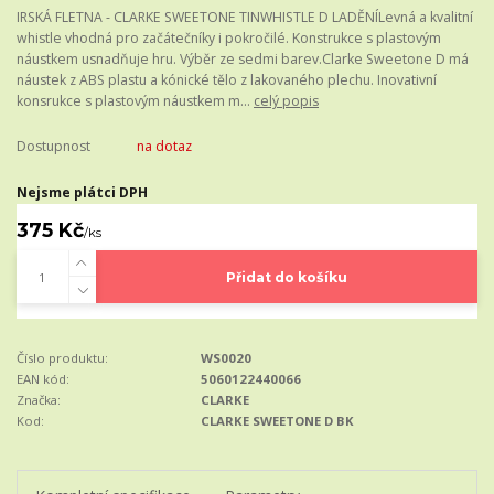
IRSKÁ FLETNA - CLARKE SWEETONE TINWHISTLE D LADĚNÍLevná a kvalitní
whistle vhodná pro začátečníky i pokročilé. Konstrukce s plastovým
náustkem usnadňuje hru. Výběr ze sedmi barev.Clarke Sweetone D má
náustek z ABS plastu a kónické tělo z lakovaného plechu. Inovativní
konsrukce s plastovým náustkem m...
celý popis
Dostupnost
na dotaz
Nejsme plátci DPH
375 Kč
/
ks
Přidat do košíku
Číslo produktu:
WS0020
EAN kód:
5060122440066
Značka:
CLARKE
Kod:
CLARKE SWEETONE D BK