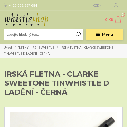
+420 602 267 684
CZK
0
0 Kč
Menu
Úvod
FLÉTNY - IRSKÉ WHISTLE
IRSKÁ FLETNA - CLARKE SWEETONE
TINWHISTLE D LADĚNÍ - ČERNÁ
IRSKÁ FLETNA - CLARKE
SWEETONE TINWHISTLE D
LADĚNÍ - ČERNÁ