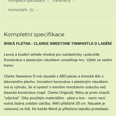
Kompletní specifikace
Parametry
Komentáře
0
Kompletní specifikace
IRSKÁ FLETNA - CLARKE SWEETONE TINWHISTLE D LADĚNÍ
Levná a kvalitní whistle vhodná pro začátečníky i pokročilé.
Konstrukce s plastovým náustkem usnadňuje hru. Výběr ze sedmi
barev.
Clarke Sweetone D má náustek z ABS plastu a kónické tělo z
lakovaného plechu. Inovativní konsrukce s plastovým náustkem
má tu výhodu, že si vystačí s menším množstvím vzduchu než
klasická konstrukce (např. Clarke Original), flétnu je proto snazší
"udýchat". Díky použitým materiálům - plast a kov - navíc není
nutná žádná zvláštní údržba. Měří přibližně 28 cm. Náustek je
zatavený ve fólii. Ke každé flétně je přiložena tabulka prstokladu.