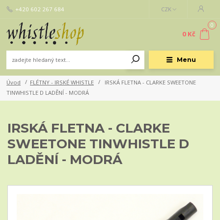
+420 602 267 684
CZK
0
0 Kč
Menu
Úvod
FLÉTNY - IRSKÉ WHISTLE
IRSKÁ FLETNA - CLARKE SWEETONE
TINWHISTLE D LADĚNÍ - MODRÁ
IRSKÁ FLETNA - CLARKE
SWEETONE TINWHISTLE D
LADĚNÍ - MODRÁ