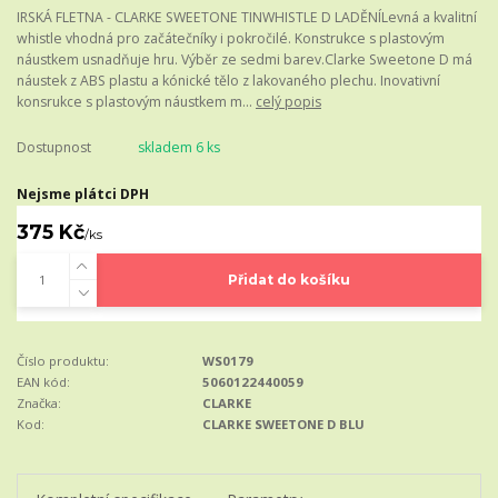
IRSKÁ FLETNA - CLARKE SWEETONE TINWHISTLE D LADĚNÍLevná a kvalitní
whistle vhodná pro začátečníky i pokročilé. Konstrukce s plastovým
náustkem usnadňuje hru. Výběr ze sedmi barev.Clarke Sweetone D má
náustek z ABS plastu a kónické tělo z lakovaného plechu. Inovativní
konsrukce s plastovým náustkem m...
celý popis
Dostupnost
skladem 6 ks
Nejsme plátci DPH
375 Kč
/
ks
Přidat do košíku
Číslo produktu:
WS0179
EAN kód:
5060122440059
Značka:
CLARKE
Kod:
CLARKE SWEETONE D BLU