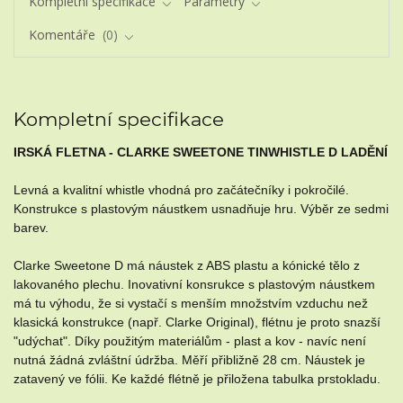
Kompletní specifikace
Parametry
Komentáře
0
Kompletní specifikace
IRSKÁ FLETNA - CLARKE SWEETONE TINWHISTLE D LADĚNÍ
Levná a kvalitní whistle vhodná pro začátečníky i pokročilé.
Konstrukce s plastovým náustkem usnadňuje hru. Výběr ze sedmi
barev.
Clarke Sweetone D má náustek z ABS plastu a kónické tělo z
lakovaného plechu. Inovativní konsrukce s plastovým náustkem
má tu výhodu, že si vystačí s menším množstvím vzduchu než
klasická konstrukce (např. Clarke Original), flétnu je proto snazší
"udýchat". Díky použitým materiálům - plast a kov - navíc není
nutná žádná zvláštní údržba. Měří přibližně 28 cm. Náustek je
zatavený ve fólii. Ke každé flétně je přiložena tabulka prstokladu.