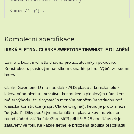
Komentáře
0
Kompletní specifikace
IRSKÁ FLETNA - CLARKE SWEETONE TINWHISTLE D LADĚNÍ
Levná a kvalitní whistle vhodná pro začátečníky i pokročilé.
Konstrukce s plastovým náustkem usnadňuje hru. Výběr ze sedmi
barev.
Clarke Sweetone D má náustek z ABS plastu a kónické tělo z
lakovaného plechu. Inovativní konsrukce s plastovým náustkem
má tu výhodu, že si vystačí s menším množstvím vzduchu než
klasická konstrukce (např. Clarke Original), flétnu je proto snazší
"udýchat". Díky použitým materiálům - plast a kov - navíc není
nutná žádná zvláštní údržba. Měří přibližně 28 cm. Náustek je
zatavený ve fólii. Ke každé flétně je přiložena tabulka prstokladu.