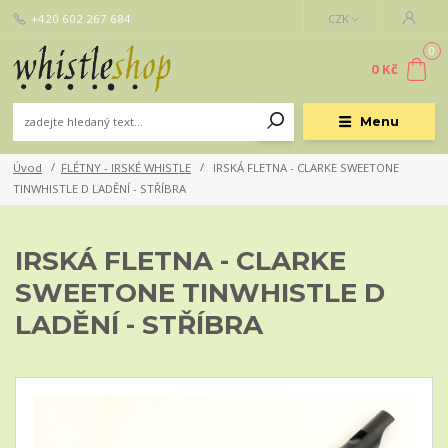
+420 602 267 684
CZK
0
0 Kč
Menu
Úvod
FLÉTNY - IRSKÉ WHISTLE
IRSKÁ FLETNA - CLARKE SWEETONE
TINWHISTLE D LADĚNÍ - STŘÍBRA
IRSKÁ FLETNA - CLARKE
SWEETONE TINWHISTLE D
LADĚNÍ - STŘÍBRA