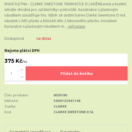
IRSKÁ FLETNA - CLARKE SWEETONE TINWHISTLE D LADĚNÍLevná a kvalitní
whistle vhodná pro začátečníky i pokročilé. Konstrukce s plastovým
náustkem usnadňuje hru. Výběr ze sedmi barev.Clarke Sweetone D má
náustek z ABS plastu a kónické tělo z lakovaného plechu. Inovativní
konsrukce s plastovým náustkem m...
celý popis
Dostupnost
na dotaz
Nejsme plátci DPH
375 Kč
/
ks
Přidat do košíku
Číslo produktu:
WS0180
EAN kód:
5060122441148
Značka:
CLARKE
Kod:
CLARKE SWEETONE D SL
Kompletní specifikace
Parametry