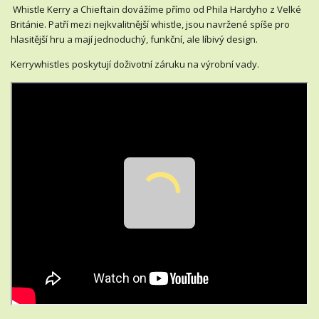
Whistle Kerry a Chieftain dovážíme přímo od Phila Hardyho z Velké
Británie. Patří mezi nejkvalitnější whistle, jsou navržené spíše pro
hlasitější hru a mají jednoduchý, funkční, ale líbivý design.
Kerrywhistles poskytují doživotní záruku na výrobní vady.