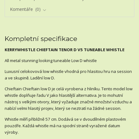
Komentáře
0
Kompletní specifikace
KERRYWHISTLE CHIEFTAIN TENOR D V5 TUNEABLE WHISTLE
All metal stunning looking tuneable Low D whistle
Luxusní celokovová low whistle vhodná pro hlasitou hru na session
a ve skupině. Ladění low D.
Chieftain Chieftain low D je celá vyrobena z hliníku. Tento model low
whistle doplňuje řadu V jako hlasitější alternativa. Je to mohutní
nástroj s velkými otvory, který vyžaduje značné množství vzduchu a
nabízí velmi hlasitý projev, který se neztratí na žádné session.
Whistle měří přibližně 57 cm. Dodává se v dvoudílném plastovém
pouzdře. Každá whistle má na spodní straně vyražené datum
výroby.