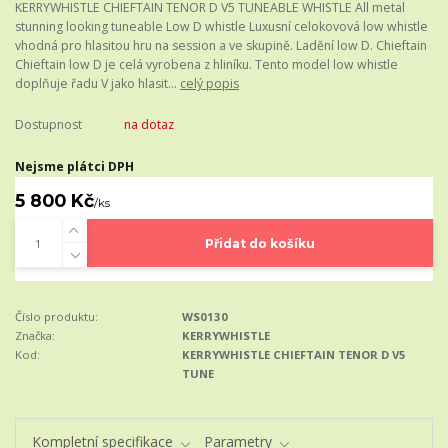
KERRYWHISTLE CHIEFTAIN TENOR D V5 TUNEABLE WHISTLE All metal
stunning looking tuneable Low D whistle Luxusní celokovová low whistle
vhodná pro hlasitou hru na session a ve skupině. Ladění low D. Chieftain
Chieftain low D je celá vyrobena z hliníku. Tento model low whistle
doplňuje řadu V jako hlasit...
celý popis
Dostupnost
na dotaz
Nejsme plátci DPH
5 800 Kč
/
ks
Přidat do košíku
Číslo produktu:
WS0130
Značka:
KERRYWHISTLE
Kod:
KERRYWHISTLE CHIEFTAIN TENOR D V5
TUNE
Kompletní specifikace
Parametry