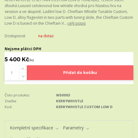
dlouhá Luxusní celokovová low whistle vhodná pro hlasitou hru na
session a ve skupině. Ladění low D. Chieftain Whistle Tunable Custom,
Low D, alloy flageolet in two parts with tuning slide, the Chieftain Custom
Low D is based on the Chieftain V...
celý popis
Dostupnost
na dotaz
Nejsme plátci DPH
5 400 Kč
/
ks
Přidat do košíku
Číslo produktu:
WS0003
Značka:
KERRYWHISTLE
Kod:
KERRYWHISTLE CUSTOM LOW D
Kompletní specifikace
Parametry