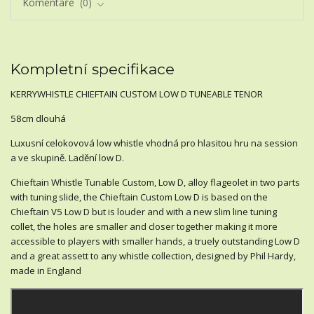
Komentáře
0
Kompletní specifikace
KERRYWHISTLE CHIEFTAIN CUSTOM LOW D TUNEABLE TENOR
58cm dlouhá
Luxusní celokovová low whistle vhodná pro hlasitou hru na session
a ve skupině. Ladění low D.
Chieftain Whistle Tunable Custom, Low D, alloy flageolet in two parts
with tuning slide, the Chieftain Custom Low D is based on the
Chieftain V5 Low D but is louder and with a new slim line tuning
collet, the holes are smaller and closer together making it more
accessible to players with smaller hands, a truely outstanding Low D
and a great assett to any whistle collection, designed by Phil Hardy,
made in England