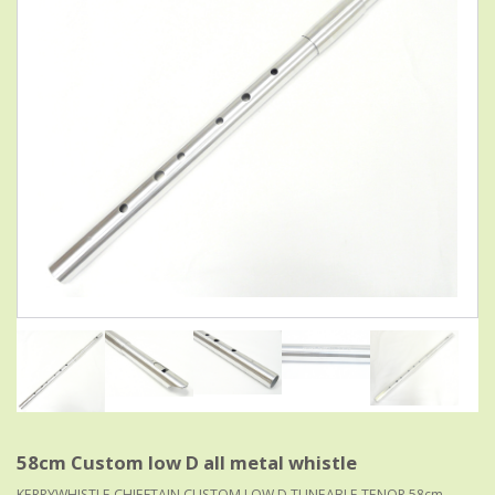
58cm Custom low D all metal whistle
KERRYWHISTLE CHIEFTAIN CUSTOM LOW D TUNEABLE TENOR 58cm