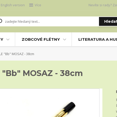
English version
Více
Nevíte si rady? Za
Hleda
NY
ZOBCOVÉ FLÉTNY
LITERATURA A H
LE "Bb" MOSAZ - 38cm
 "Bb" MOSAZ - 38cm