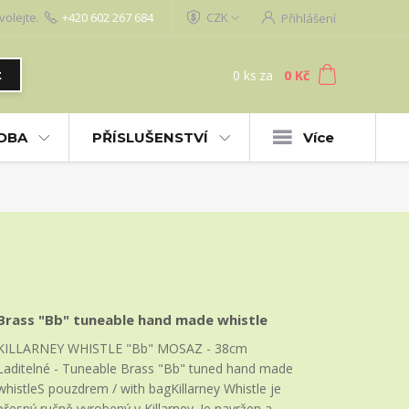
volejte.
+420 602 267 684
CZK
Přihlášení
0
ks
za
0 Kč
t
UDBA
PŘÍSLUŠENSTVÍ
Více
Brass "Bb" tuneable hand made whistle
KILLARNEY WHISTLE "Bb" MOSAZ - 38cm
Laditelné - Tuneable Brass "Bb" tuned hand made
whistleS pouzdrem / with bagKillarney Whistle je
přesný ručně vyrobený v Killarney. Je navržen a