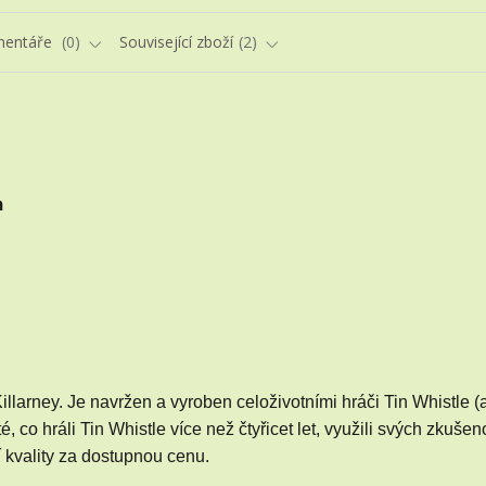
entáře
0
Související zboží
2
m
illarney.
Je navržen a vyroben celoživotními hráči Tin Whistle (a
co hráli Tin Whistle více než čtyřicet let, využili svých zkušeno
í kvality za dostupnou cenu.