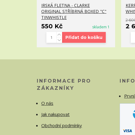
IRSKÁ FLETNA - CLARKE
KER
ORIGINAL STŘÍBRNÁ BOXED "C"
WHI
TINWHISTLE
2 60
550 Kč
2 
skladem 1
Přidat do košíku
INFORMACE PRO
INF
ZÁKAZNÍKY
První
O nás
Jak nakupovat
Obchodní podmínky