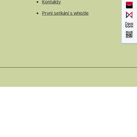
Kontakty
První setkání s whistle