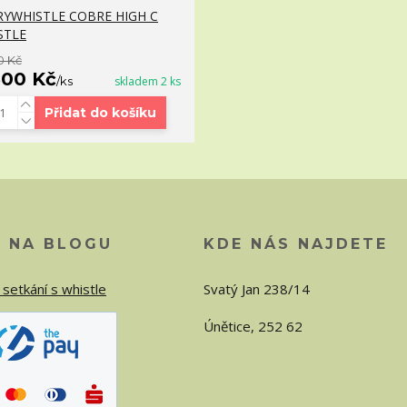
RYWHISTLE COBRE HIGH C
STLE
0 Kč
600 Kč
/
ks
skladem 2 ks
Přidat do košíku
O NA BLOGU
KDE NÁS NAJDETE
 setkání s whistle
Svatý Jan 238/14
Únětice, 252 62