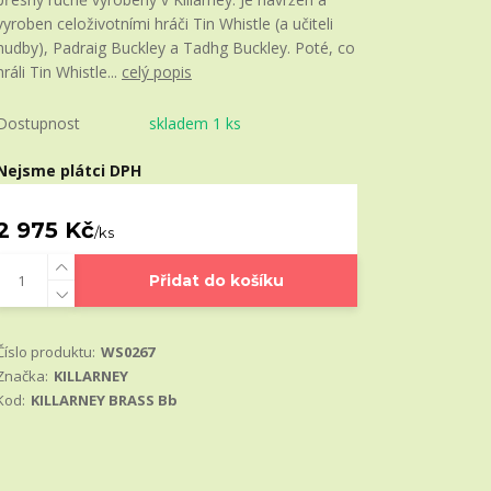
vyroben celoživotními hráči Tin Whistle (a učiteli
hudby), Padraig Buckley a Tadhg Buckley. Poté, co
hráli Tin Whistle...
celý popis
Dostupnost
skladem 1 ks
Nejsme plátci DPH
2 975 Kč
/
ks
Přidat do košíku
Číslo produktu:
WS0267
Značka:
KILLARNEY
Kod:
KILLARNEY BRASS Bb