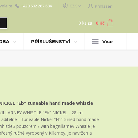
volejte.
+420 602 267 684
CZK
Přihlášení
0
ks
za
0 Kč
t
UDBA
PŘÍSLUŠENSTVÍ
Více
NICKEL "Eb" tuneable hand made whistle
KILLARNEY WHISTLE "Eb" NICKEL - 28cm
Laditelné - Tuneable Nickel "Eb" tuned hand made
whistleS pouzdrem / with bagKillarney Whistle je
přesný ručně vyrobený v Killarney. Je navržen a