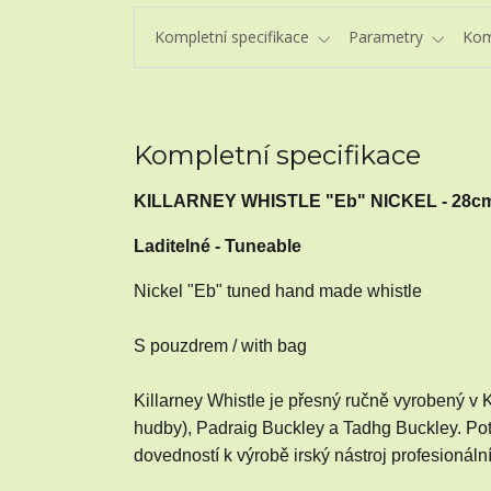
Kompletní specifikace
Parametry
Kom
Kompletní specifikace
KILLARNEY WHISTLE "Eb" NICKEL - 28c
Laditelné - Tuneable
Nickel "Eb" tuned hand made whistle
S pouzdrem / with bag
Killarney Whistle je přesný ručně vyrobený v K
hudby), Padraig Buckley a Tadhg Buckley. Poté, 
dovedností k výrobě irský nástroj profesionáln