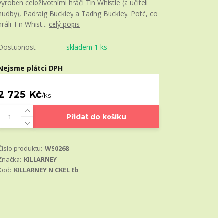
vyroben celoživotními hráči Tin Whistle (a učiteli
hudby), Padraig Buckley a Tadhg Buckley. Poté, co
hráli Tin Whist...
celý popis
Dostupnost
skladem 1 ks
Nejsme plátci DPH
2 725 Kč
/
ks
Přidat do košíku
Číslo produktu:
WS0268
Značka:
KILLARNEY
Kod:
KILLARNEY NICKEL Eb