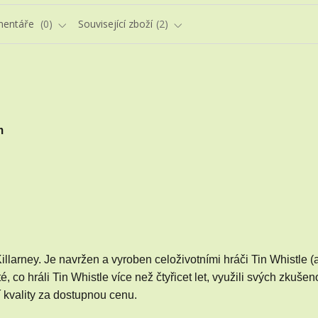
entáře
0
Související zboží
2
m
illarney.
Je navržen a vyroben celoživotními hráči Tin Whistle (a
co hráli Tin Whistle více než čtyřicet let, využili svých zkušeno
í kvality za dostupnou cenu.