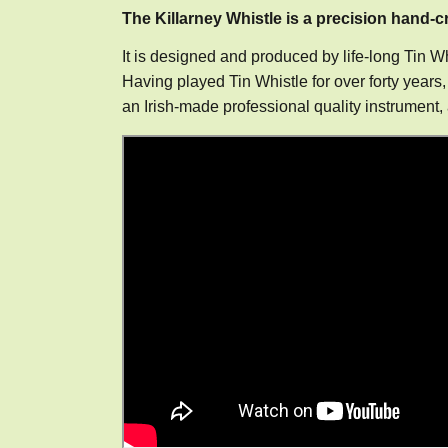
The Killarney Whistle is a precision hand-cr
It is designed and produced by life-long Tin 
Having played Tin Whistle for over forty years
an Irish-made professional quality instrument, 