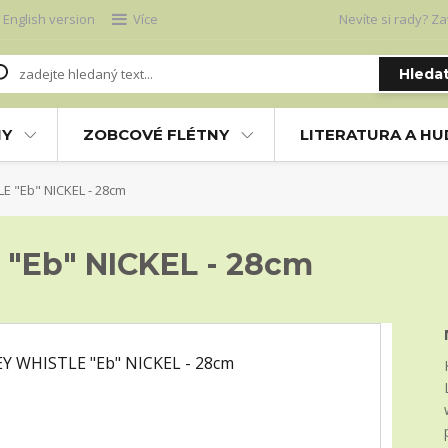
English version
Více
Nevíte si rady? Za
Hleda
NY
ZOBCOVÉ FLÉTNY
LITERATURA A H
E "Eb" NICKEL - 28cm
"Eb" NICKEL - 28cm