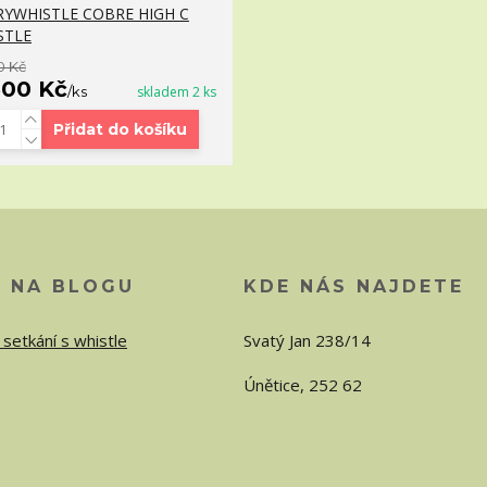
RYWHISTLE COBRE HIGH C
STLE
0 Kč
600 Kč
/
ks
skladem 2 ks
Přidat do košíku
O NA BLOGU
KDE NÁS NAJDETE
 setkání s whistle
Svatý Jan 238/14
Únětice, 252 62