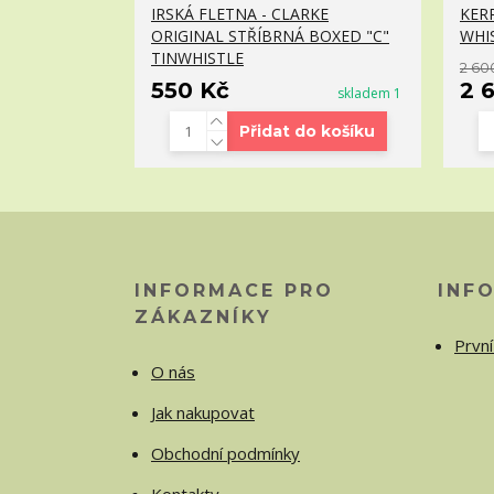
IRSKÁ FLETNA - CLARKE
KER
ORIGINAL STŘÍBRNÁ BOXED "C"
WHI
TINWHISTLE
2 60
550 Kč
2 
skladem 1
Přidat do košíku
INFORMACE PRO
INF
ZÁKAZNÍKY
První
O nás
Jak nakupovat
Obchodní podmínky