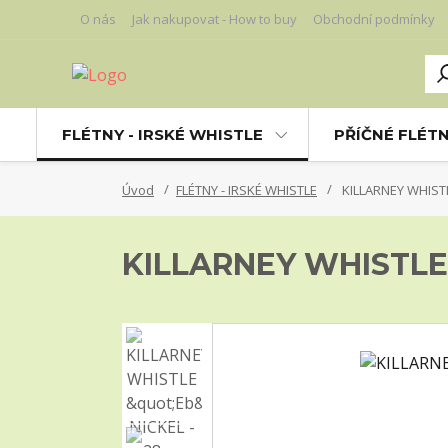
O nás
Jak nakupovat - How to buy
Obchodní podmínky
FLÉTNY - IRSKÉ WHISTLE
PŘÍČNÉ FLÉT
Úvod
FLÉTNY - IRSKÉ WHISTLE
KILLARNEY WHISTL
KILLARNEY WHISTLE 