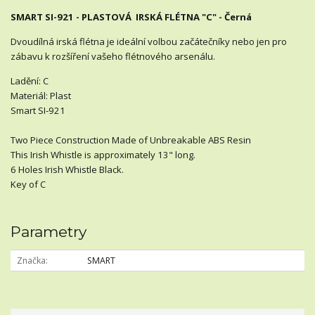
SMART SI-921 - PLASTOVÁ IRSKÁ FLÉTNA "C" - Černá
Dvoudílná irská flétna je ideální volbou začátečníky nebo jen pro
zábavu k rozšíření vašeho flétnového arsenálu.
Ladění: C
Materiál: Plast
Smart SI-921
T
wo Piece Construction
Made of Unbreakable ABS Resin
This Irish Whistle is approximately 13" long.
6 Holes Irish Whistle Black.
Key of C
Parametry
Značka
SMART