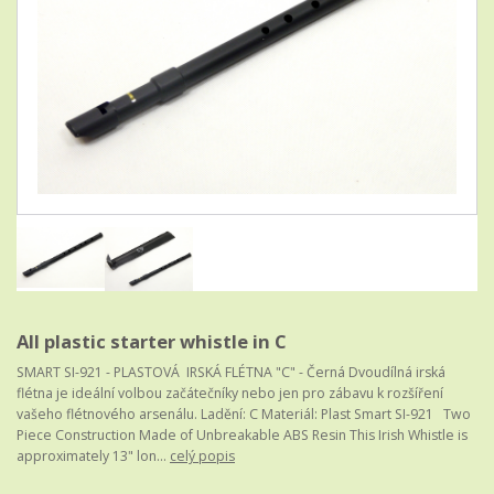
All plastic starter whistle in C
SMART SI-921 - PLASTOVÁ IRSKÁ FLÉTNA "C" - Černá Dvoudílná irská
flétna je ideální volbou začátečníky nebo jen pro zábavu k rozšíření
vašeho flétnového arsenálu. Ladění: C Materiál: Plast Smart SI-921 Two
Piece Construction Made of Unbreakable ABS Resin This Irish Whistle is
approximately 13" lon...
celý popis