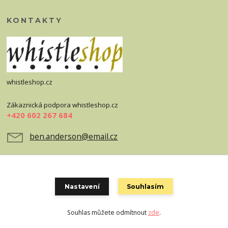
KONTAKTY
whistleshop.cz
Zákaznická podpora whistleshop.cz
+420 602 267 684
ben.anderson@email.cz
Nastavení
Souhlasím
Souhlas můžete odmítnout
zde
.
Vytvořeno na
Eshop-rychle.cz