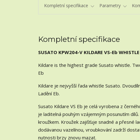
Kompletní specifikace
Parametry
Kom
Kompletní specifikace
SUSATO KPW204-V KILDARE VS-Eb WHISTLE
Kildare is the highest grade Susato whistle. T
Eb
Kildare je nejvyšší řada whistle Susato. Dvoudí
Ladění Eb.
Susato Kildare VS Eb je celá vyrobena z černého
je laditelná pouhým vzájemným posunutím dílů.
kroužkem. Kroužek zajišťuje snadné a přesné l
dodávanou vazelínou, vroubkování zadrží dosta
nutnosti brzy znovu mazat.