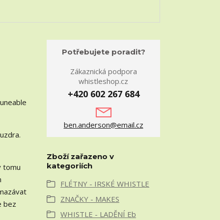
Potřebujete poradit?
Zákaznická podpora
whistleshop.cz
+420 602 267 684
Tuneable
ben.anderson@email.cz
ouzdra.
Zboží zařazeno v
kategoriích
ky tomu
m
FLÉTNY - IRSKÉ WHISTLE
omazávat
ZNAČKY - MAKES
e bez
WHISTLE - LADĚNÍ Eb