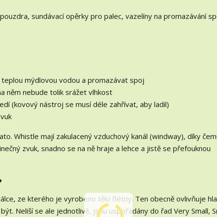
 pouzdra, sundávací opěrky pro palec, vazelíny na promazávání sp
ýt teplou mýdlovou vodou a promazávat spoj
 na něm nebude tolik srážet vlhkost
edí (kovový nástroj se musí déle zahřívat, aby ladil)
zvuk
sato. Whistle mají zakulacený vzduchový kanál (windway), díky čem
inečný zvuk, snadno se na ně hraje a lehce a jistě se přefouknou
?
álce, ze kterého je vyrobeno tělo flétny. Ten obecně ovlivňuje hla
 být. Neliší se ale jednotlivě, jsou uspořádány do řad Very Small, S