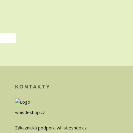
KONTAKTY
whistleshop.cz
Zákaznická podpora whistleshop.cz