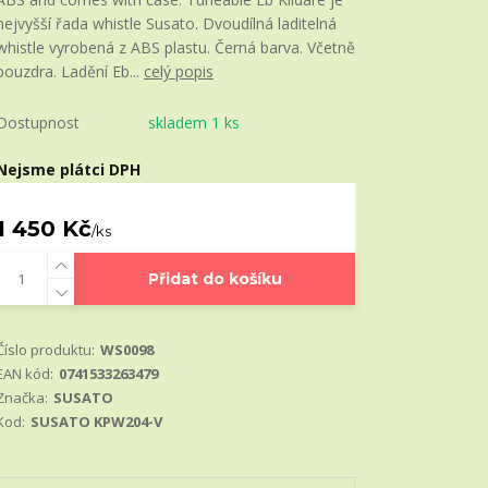
nejvyšší řada whistle Susato. Dvoudílná laditelná
whistle vyrobená z ABS plastu. Černá barva. Včetně
pouzdra. Ladění Eb...
celý popis
Dostupnost
skladem 1 ks
Nejsme plátci DPH
1 450 Kč
/
ks
Přidat do košíku
Číslo produktu:
WS0098
EAN kód:
0741533263479
Značka:
SUSATO
Kod:
SUSATO KPW204-V