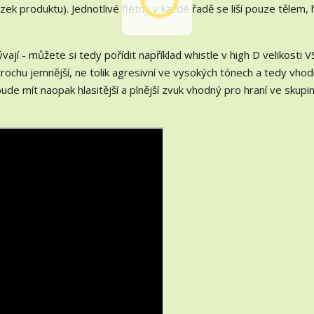
ek produktu). Jednotlivé flétny v každé řadě se liší pouze tělem, 
ají - můžete si tedy pořídit například whistle v high D velikosti 
 trochu jemnější, ne tolik agresivní ve vysokých tónech a tedy vho
de mít naopak hlasitější a plnější zvuk vhodný pro hraní ve skupin