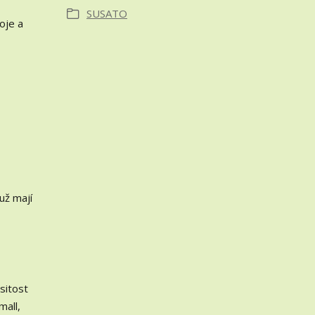
SUSATO
oje a
už mají
sitost
mall,