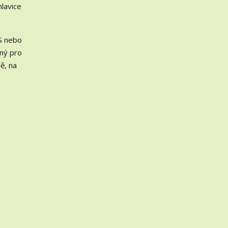
hlavice
VS nebo
dný pro
ě, na