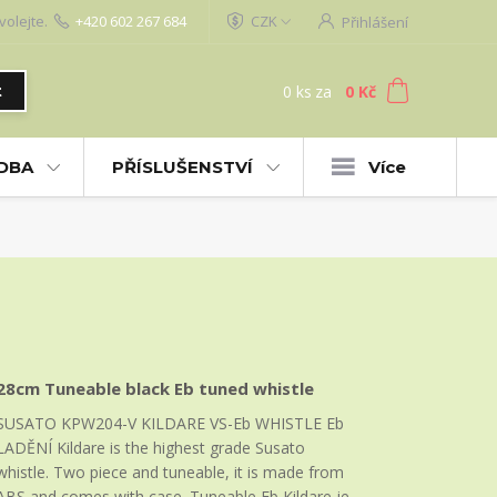
volejte.
+420 602 267 684
CZK
Přihlášení
0
ks
za
0 Kč
t
UDBA
PŘÍSLUŠENSTVÍ
Více
28cm Tuneable black Eb tuned whistle
SUSATO KPW204-V KILDARE VS-Eb WHISTLE Eb
LADĚNÍ Kildare is the highest grade Susato
whistle. Two piece and tuneable, it is made from
ABS and comes with case. Tuneable Eb Kildare je