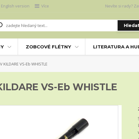
English version
Více
Nevíte si rady? Za
Hleda
NY
ZOBCOVÉ FLÉTNY
LITERATURA A H
 KILDARE VS-Eb WHISTLE
ILDARE VS-Eb WHISTLE