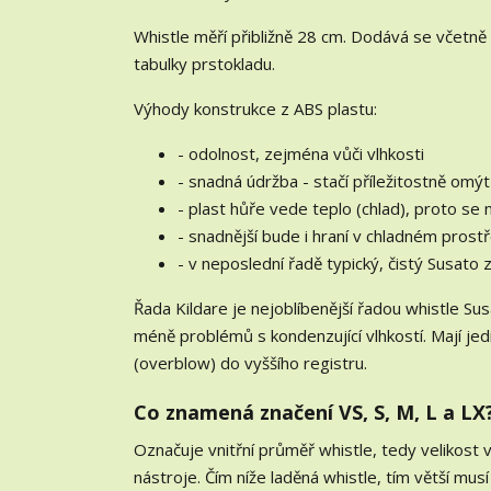
Whistle měří přibližně 28 cm. Dodává se včetně
tabulky prstokladu.
Výhody konstrukce z ABS plastu:
- odolnost, zejména vůči vlhkosti
- snadná údržba - stačí příležitostně om
- plast hůře vede teplo (chlad), proto se
- snadnější bude i hraní v chladném prostř
- v neposlední řadě typický, čistý Susato 
Řada Kildare je nejoblíbenější řadou whistle Su
méně problémů s kondenzující vlhkostí. Mají jed
(overblow) do vyššího registru.
Co znamená značení VS, S, M, L a LX
Označuje vnitřní průměř whistle, tedy velikost v
nástroje. Čím níže laděná whistle, tím větší musí