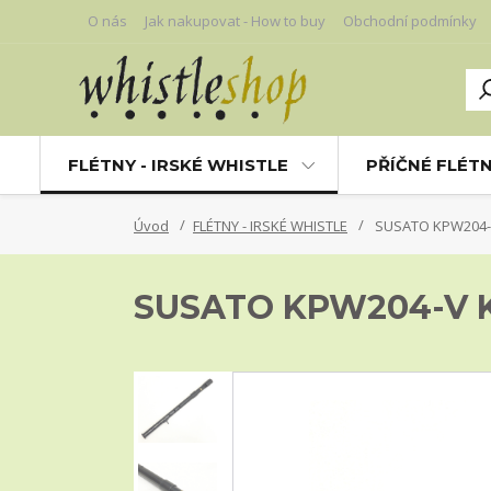
O nás
Jak nakupovat - How to buy
Obchodní podmínky
FLÉTNY - IRSKÉ WHISTLE
PŘÍČNÉ FLÉT
Úvod
FLÉTNY - IRSKÉ WHISTLE
SUSATO KPW204-V
SUSATO KPW204-V K