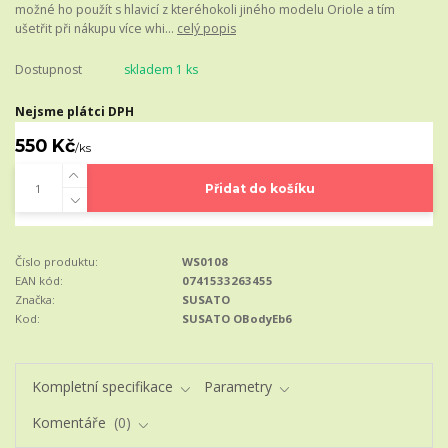
možné ho použít s hlavicí z kteréhokoli jiného modelu Oriole a tím
ušetřit při nákupu více whi...
celý popis
Dostupnost
skladem 1 ks
Nejsme plátci DPH
550 Kč
/
ks
Přidat do košíku
Číslo produktu:
WS0108
EAN kód:
0741533263455
Značka:
SUSATO
Kod:
SUSATO OBodyEb6
Kompletní specifikace
Parametry
Komentáře
0