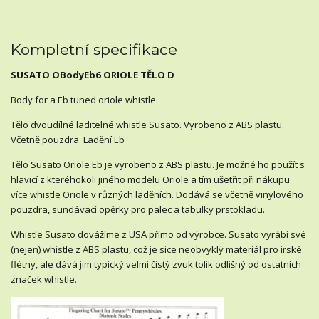
Kompletní specifikace
SUSATO OBodyEb6 ORIOLE TĚLO D
Body for a Eb tuned oriole whistle
Tělo dvoudílné laditelné whistle Susato. Vyrobeno z ABS plastu.
Včetně pouzdra. Ladění Eb
Tělo Susato Oriole Eb je vyrobeno z ABS plastu. Je možné ho použít s
hlavicí z kteréhokoli jiného modelu Oriole a tím ušetřit při nákupu
více whistle Oriole v různých laděních. Dodává se včetně vinylového
pouzdra, sundávací opěrky pro palec a tabulky prstokladu.
Whistle Susato dovážíme z USA přímo od výrobce. Susato vyrábí své
(nejen) whistle z ABS plastu, což je sice neobvyklý materiál pro irské
flétny, ale dává jim typický velmi čistý zvuk tolik odlišný od ostatních
značek whistle.