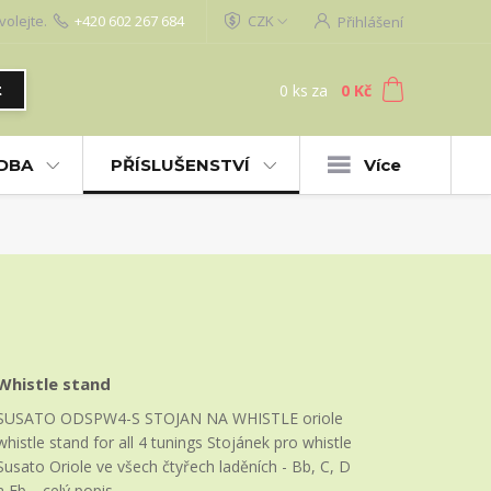
volejte.
+420 602 267 684
CZK
Přihlášení
0
ks
za
0 Kč
t
UDBA
PŘÍSLUŠENSTVÍ
Více
Whistle stand
SUSATO ODSPW4-S STOJAN NA WHISTLE oriole
whistle stand for all 4 tunings Stojánek pro whistle
Susato Oriole ve všech čtyřech laděních - Bb, C, D
a Eb.
celý popis