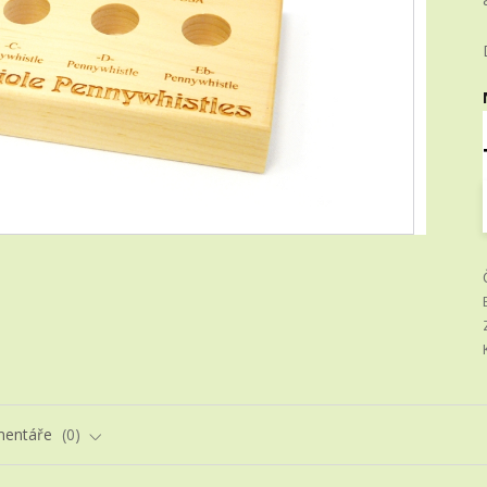
entáře
0