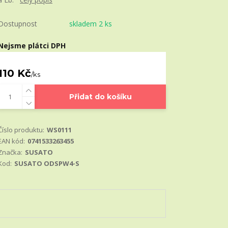
Dostupnost
skladem 2 ks
Nejsme plátci DPH
110 Kč
/
ks
Přidat do košíku
Číslo produktu:
WS0111
EAN kód:
0741533263455
Značka:
SUSATO
Kod:
SUSATO ODSPW4-S