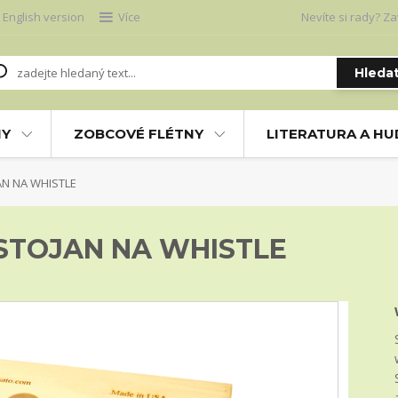
English version
Více
Nevíte si rady? Za
Hleda
NY
ZOBCOVÉ FLÉTNY
LITERATURA A H
N NA WHISTLE
STOJAN NA WHISTLE