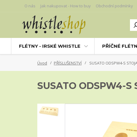
O nás
Jak nakupovat - How to buy
Obchodní podmínky
FLÉTNY - IRSKÉ WHISTLE
PŘÍČNÉ FLÉT
Úvod
PŘÍSLUŠENSTVÍ
SUSATO ODSPW4-S STOJA
SUSATO ODSPW4-S 