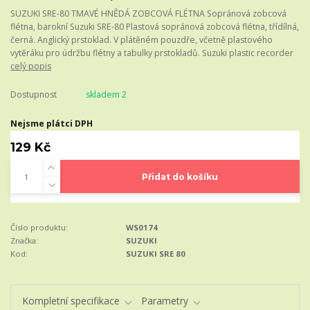
SUZUKI SRE-80 TMAVÉ HNĚDÁ ZOBCOVÁ FLÉTNA Sopránová zobcová
flétna, barokní Suzuki SRE-80 Plastová sopránová zobcová flétna, třídílná,
černá. Anglický prstoklad. V plátěném pouzdře, včetně plastového
vytěráku pro údržbu flétny a tabulky prstokladů. Suzuki plastic recorder
celý popis
Dostupnost
skladem 2
Nejsme plátci DPH
129 Kč
Přidat do košíku
Číslo produktu:
WS0174
Značka:
SUZUKI
Kod:
SUZUKI SRE 80
Kompletní specifikace
Parametry